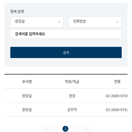
립
국
F
항목 검색
어
o
원
원장실
전화번호
r
조
m
직
도
국
어
원
원
장
기
획
연
수
부서명
직위/직급
전화
부
기
조
획
원장실
원장
02-2669-9700
직
운
및
영
업
과
원장실
공무직
02-2669-9702
무
공
소
공
개
언
(부
어
첫 페이지
이전 페이지
다음 페이지
마지막 페이지
1
서
과