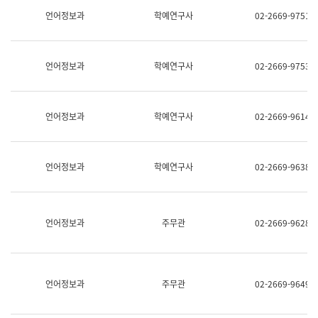
명,
교
언어정보과
학예연구사
02-2669-9751
직
육
위/
연
직
수
급,
과
언어정보과
학예연구사
02-2669-9753
전
어
화,
문
담
연
당
구
언어정보과
학예연구사
02-2669-9614
업
실
무)
어
문
연
언어정보과
학예연구사
02-2669-9638
구
과
어
문
연
언어정보과
주무관
02-2669-9628
구
과
(사
전
팀)
언어정보과
주무관
02-2669-9649
언
어
정