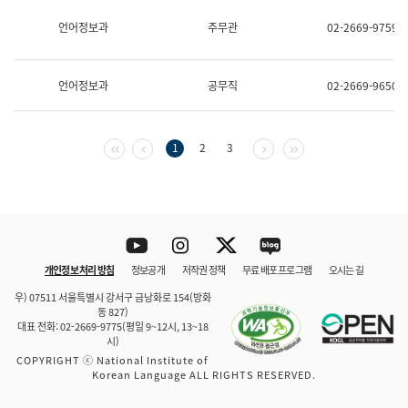
보
과
언어정보과
주무관
02-2669-9759
한
국
어
언어정보과
공무직
02-2669-9650
진
흥
과
수
첫 페이지
이전 페이지
다음 페이지
마지막 페이지
1
2
3
어
점
자
진
흥
과
Youtube
Instagram
Twitter
blog
개인정보 처리 방침
정보공개
저작권 정책
무료 배포 프로그램
오시는 길
바로 가기
문체부와 소속기관
우) 07511 서울특별시 강서구 금낭화로 154(방화
동 827)
대표 전화: 02-2669-9775(평일 9~12시, 13~18
시)
COPYRIGHT ⓒ National Institute of
Korean Language ALL RIGHTS RESERVED.