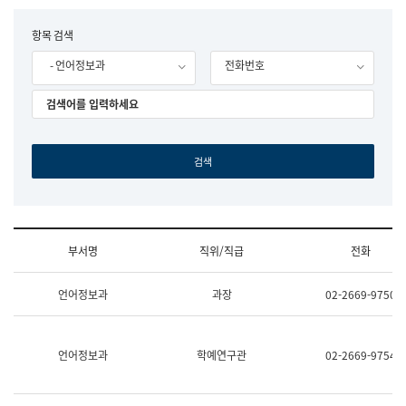
립
국
F
항목 검색
어
o
원
- 언어정보과
전화번호
r
조
m
직
도
국
어
원
원
장
기
획
연
수
부서명
직위/직급
전화
부
기
조
획
언어정보과
과장
02-2669-9750
직
운
및
영
업
과
무
공
언어정보과
학예연구관
02-2669-9754
소
공
개
언
(부
어
서
과