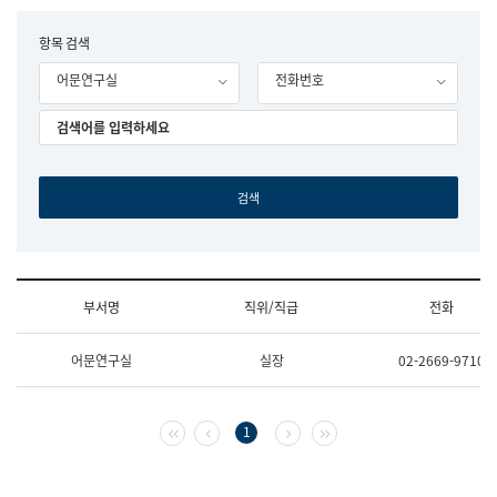
립
국
F
항목 검색
어
o
원
어문연구실
전화번호
r
조
m
직
도
국
어
원
원
장
기
획
연
수
부서명
직위/직급
전화
부
기
조
획
어문연구실
실장
02-2669-9710
직
운
및
영
업
과
무
공
첫 페이지
이전 페이지
다음 페이지
마지막 페이지
1
소
공
개
언
(부
어
서
과