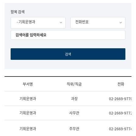
립
국
F
항목 검색
어
o
원
- 기획운영과
전화번호
r
조
m
직
도
국
어
원
원
장
기
획
연
수
부서명
직위/직급
전화
부
기
조
획
기획운영과
과장
02-2669-9770
직
운
및
영
업
과
기획운영과
사무관
02-2669-9772
무
공
소
공
개
언
기획운영과
주무관
02-2669-9774
(부
어
서
과