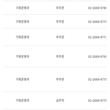
명,
교
직
기획운영과
주무관
02-2669-9780
육
위/
연
직
수
급,
과
기획운영과
주무관
02-2669-9779
전
어
화,
문
담
연
당
기획운영과
주무관
02-2669-9773
구
업
실
무)
어
문
연
기획운영과
주무관
02-2669-9768
구
과
어
문
연
구
기획운영과
주무관
02-2669-9778
과
(사
전
팀)
언
기획운영과
공무직
02-2669-9776
어
정