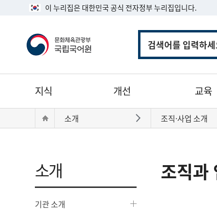
이 누리집은 대한민국 공식 전자정부 누리집입니다.
통
합
검
색
주
지식
개선
교육
메
뉴
현
Home
소개
조직·사업 소개
바로가기
재
위
치:
소개
조직과 
기관 소개