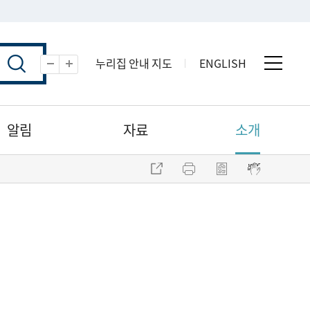
누리집 안내 지도
ENGLISH
전체 
축소
확대
알림
자료
소개
주소 복사
프린트
점자파일 내려받기
점자뷰어 보