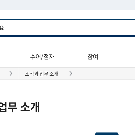
수어/점자
참여
조직과 업무 소개
바로가기
바로가기
업무 소개