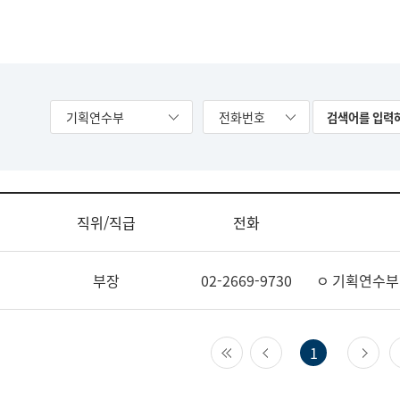
기획연수부
전화번호
직위/직급
전화
부장
02-2669-9730
ㅇ 기획연수부
첫 페이지
이전 페이지
다
1