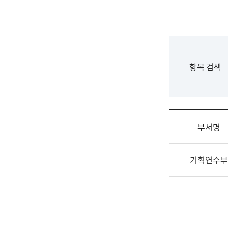
국
립
국
어
원
F
항목 검색
조
o
직
r
도
m
국
어
부서명
원
원
조
장
기획연수부
직
기
및
획
업
연
무
수
소
부
개
기