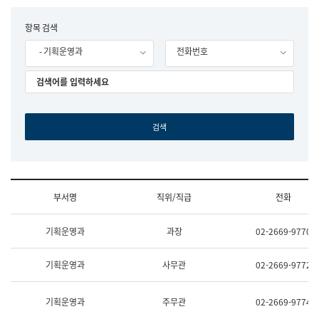
립
국
F
항목 검색
어
o
원
- 기획운영과
전화번호
r
조
m
직
도
국
어
원
원
장
기
획
연
수
부서명
직위/직급
전화
부
기
조
획
기획운영과
과장
02-2669-9770
직
운
및
영
업
과
기획운영과
사무관
02-2669-9772
무
공
소
공
개
언
기획운영과
주무관
02-2669-9774
(부
어
서
과