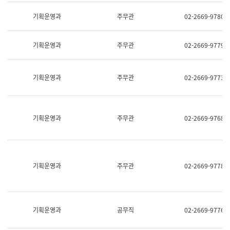
명,
교
직
기획운영과
주무관
02-2669-9780
육
위/
연
직
수
급,
과
기획운영과
주무관
02-2669-9779
전
어
화,
문
담
연
당
기획운영과
주무관
02-2669-9773
구
업
실
무)
어
문
연
기획운영과
주무관
02-2669-9768
구
과
어
문
연
구
기획운영과
주무관
02-2669-9778
과
(사
전
팀)
언
기획운영과
공무직
02-2669-9776
어
정