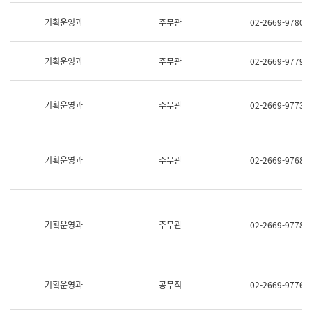
명,
교
직
기획운영과
주무관
02-2669-9780
육
위/
연
직
수
급,
과
기획운영과
주무관
02-2669-9779
전
어
화,
문
담
연
당
기획운영과
주무관
02-2669-9773
구
업
실
무)
어
문
연
기획운영과
주무관
02-2669-9768
구
과
어
문
연
구
기획운영과
주무관
02-2669-9778
과
(사
전
팀)
언
기획운영과
공무직
02-2669-9776
어
정