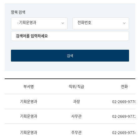
립
국
F
항목 검색
어
o
원
- 기획운영과
전화번호
r
조
m
직
도
국
어
원
원
장
기
획
연
수
부서명
직위/직급
전화
부
기
조
획
기획운영과
과장
02-2669-9770
직
운
및
영
업
과
기획운영과
사무관
02-2669-9772
무
공
소
공
개
언
기획운영과
주무관
02-2669-9774
(부
어
서
과