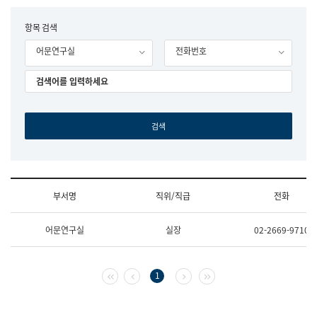
립
국
F
항목 검색
어
o
원
어문연구실
전화번호
r
조
m
직
도
국
어
원
원
장
기
획
연
수
부서명
직위/직급
전화
부
기
조
획
어문연구실
실장
02-2669-9710
직
운
및
영
업
과
무
공
첫 페이지
이전 페이지
다음 페이지
마지막 페이지
1
소
공
개
언
(부
어
서
과