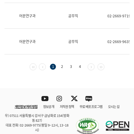
보
과
한
어문연구과
공무직
02-2669-9719
국
어
진
흥
과
어문연구과
공무직
02-2669-9635
수
어
점
자
진
첫 페이지
이전 페이지
다음 페이지
마지막 페이지
1
2
3
4
흥
과
Youtube
Instagram
Twitter
blog
개인정보 처리 방침
정보공개
저작권 정책
무료 배포 프로그램
오시는 길
바로 가기
문체부와 소속기관
우) 07511 서울특별시 강서구 금낭화로 154(방화
동 827)
대표 전화: 02-2669-9775(평일 9~12시, 13~18
시)