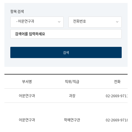
립
국
F
항목 검색
어
o
원
- 어문연구과
전화번호
r
조
m
직
도
국
어
원
원
장
기
획
연
수
부서명
직위/직급
전화
부
기
조
획
어문연구과
과장
02-2669-9711
직
운
및
영
업
과
무
공
소
공
어문연구과
학예연구관
02-2669-9718
개
언
(부
어
서
과