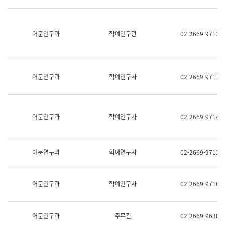
명,
교
직
육
위/
연
직
어문연구과
학예연구관
02-2669-9713
수
급,
과
전
어
화,
문
담
연
당
구
어문연구과
학예연구사
02-2669-9717
업
실
무)
어
문
연
어문연구과
학예연구사
02-2669-9714
구
과
어
문
어문연구과
학예연구사
02-2669-9712
연
구
과
(사
어문연구과
학예연구사
02-2669-9716
전
팀)
언
어
어문연구과
주무관
02-2669-9630
정