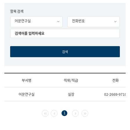
립
국
F
항목 검색
어
o
원
어문연구실
전화번호
r
조
m
직
도
국
어
원
원
장
기
획
연
수
부서명
직위/직급
전화
부
기
조
획
어문연구실
실장
02-2669-9710
직
운
및
영
업
과
무
공
첫 페이지
이전 페이지
다음 페이지
마지막 페이지
1
소
공
개
언
(부
어
서
과