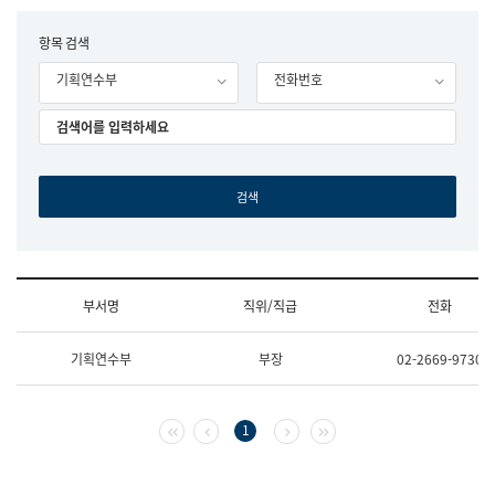
립
국
F
항목 검색
어
o
원
기획연수부
전화번호
r
조
m
직
도
국
어
원
원
장
기
획
연
수
부서명
직위/직급
전화
부
기
조
획
기획연수부
부장
02-2669-9730
직
운
및
영
업
과
무
공
첫 페이지
이전 페이지
다음 페이지
마지막 페이지
1
소
공
개
언
(부
어
서
과