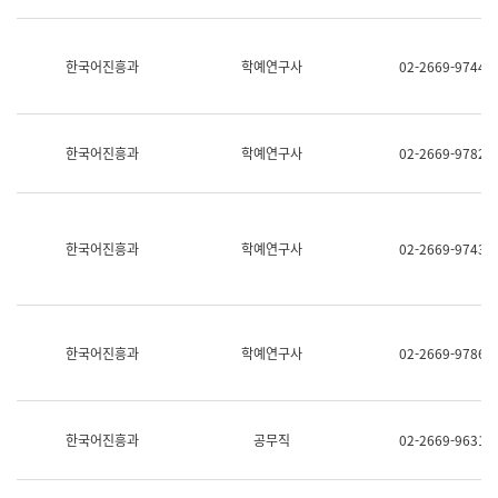
명,
교
직
육
위/
연
한국어진흥과
학예연구사
02-2669-9744
직
수
급,
과
전
어
화,
문
담
연
한국어진흥과
학예연구사
02-2669-9782
당
구
업
실
무)
어
문
연
한국어진흥과
학예연구사
02-2669-9743
구
과
어
문
연
한국어진흥과
학예연구사
02-2669-9786
구
과
(사
전
팀)
한국어진흥과
공무직
02-2669-9631
언
어
정