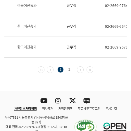
보
한국어진흥과
공무직
02-2669-9764
과
한
국
어
한국어진흥과
공무직
02-2669-9641
진
흥
과
수
한국어진흥과
공무직
02-2669-9678
어
점
자
진
흥
첫 페이지
이전 페이지
다음 페이지
마지막 페이지
1
2
과
Youtube
Instagram
Twitter
blog
개인정보 처리 방침
정보공개
저작권 정책
무료 배포 프로그램
오시는 길
바로 가기
문체부와 소속기관
우) 07511 서울특별시 강서구 금낭화로 154(방화
동 827)
대표 전화: 02-2669-9775(평일 9~12시, 13~18