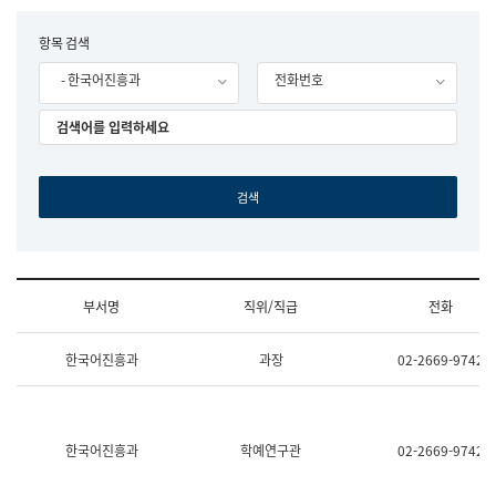
립
국
F
항목 검색
어
o
원
- 한국어진흥과
전화번호
r
조
m
직
도
국
어
원
원
장
기
획
연
수
부서명
직위/직급
전화
부
기
조
획
한국어진흥과
과장
02-2669-9742
직
운
및
영
업
과
무
공
소
공
한국어진흥과
학예연구관
02-2669-9742
개
언
(부
어
서
과