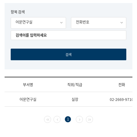
립
국
F
항목 검색
어
o
원
어문연구실
전화번호
r
조
m
직
도
국
어
원
원
장
기
획
연
수
부서명
직위/직급
전화
부
기
조
획
어문연구실
실장
02-2669-9710
직
운
및
영
업
과
무
공
첫 페이지
이전 페이지
다음 페이지
마지막 페이지
1
소
공
개
언
(부
어
서
과