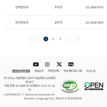
보
과
언어정보과
주무관
02-2669-9759
한
국
어
언어정보과
공무직
02-2669-9650
진
흥
과
수
첫 페이지
이전 페이지
다음 페이지
마지막 페이지
1
2
3
어
점
자
진
흥
과
Youtube
Instagram
Twitter
blog
개인정보 처리 방침
정보공개
저작권 정책
무료 배포 프로그램
오시는 길
바로 가기
문체부와 소속기관
우) 07511 서울특별시 강서구 금낭화로 154(방화
동 827)
대표 전화: 02-2669-9775(평일 9~12시, 13~18
시)
COPYRIGHT ⓒ National Institute of
Korean Language ALL RIGHTS RESERVED.