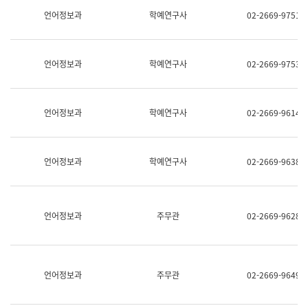
명,
교
언어정보과
학예연구사
02-2669-9751
직
육
위/
연
직
수
급,
과
언어정보과
학예연구사
02-2669-9753
전
어
화,
문
담
연
당
구
언어정보과
학예연구사
02-2669-9614
업
실
무)
어
문
연
언어정보과
학예연구사
02-2669-9638
구
과
어
문
연
언어정보과
주무관
02-2669-9628
구
과
(사
전
팀)
언어정보과
주무관
02-2669-9649
언
어
정