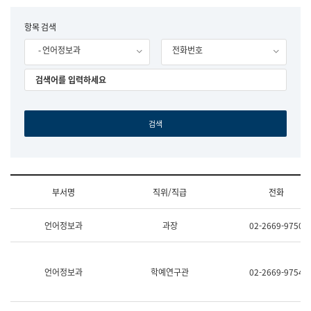
립
국
F
항목 검색
어
o
원
- 언어정보과
전화번호
r
조
m
직
도
국
어
원
원
장
기
획
연
수
부서명
직위/직급
전화
부
기
조
획
언어정보과
과장
02-2669-9750
직
운
및
영
업
과
무
공
언어정보과
학예연구관
02-2669-9754
소
공
개
언
(부
어
서
과