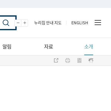
누리집 안내 지도
ENGLISH
전체 
축소
확대
알림
자료
소개
주소 복사
프린트
점자파일 내려받기
점자뷰어 보