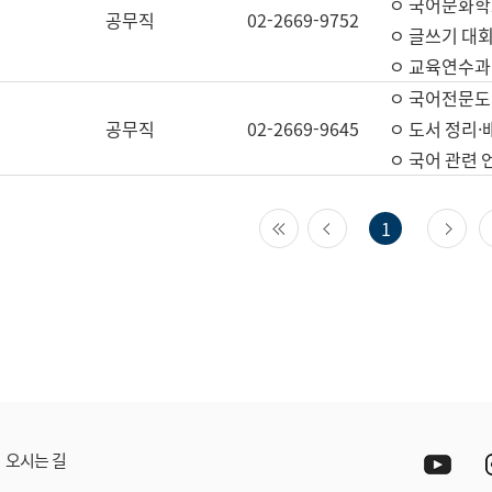
ㅇ 국어문화학
공무직
02-2669-9752
ㅇ 글쓰기 대회
ㅇ 교육연수과
ㅇ 국어전문도
공무직
02-2669-9645
ㅇ 도서 정리·
ㅇ 국어 관련
첫 페이지
이전 페이지
다
1
Yout
오시는 길