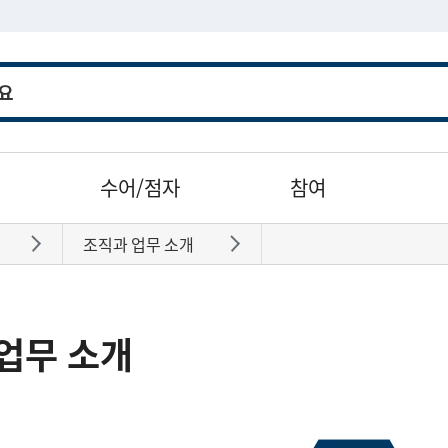
수어/점자
참여
조직과 업무 소개
바로가기
바로가기
업무 소개