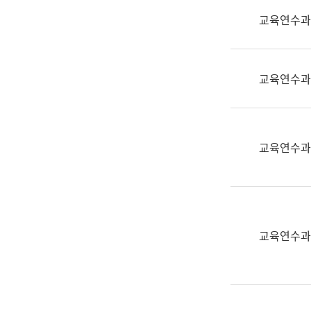
실
교육연수과
어
문
연
구
교육연수과
과
어
문
연
교육연수과
구
과
(사
전
팀)
교육연수과
언
어
정
보
과