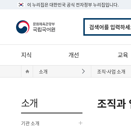
이 누리집은 대한민국 공식 전자정부 누리집입니다.
통
합
검
색
주
지식
개선
교육
메
뉴
현
Home
소개
조직·사업 소개
바로가기
재
위
치:
소개
조직과 
기관 소개