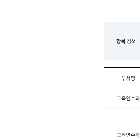
국
립
국
어
원
F
항목 검색
조
o
직
r
도
m
국
어
부서명
원
원
조
장
교육연수과
직
기
및
획
업
연
무
수
소
부
교육연수과
개
기