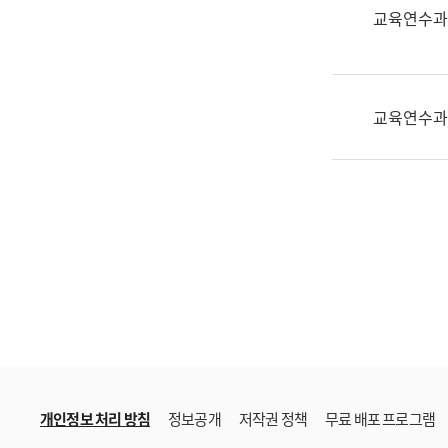
한
교육연수과
국
어
진
흥
교육연수과
과
수
어
점
자
진
흥
과
개인정보 처리 방침
정보공개
저작권 정책
무료 배포 프로그램