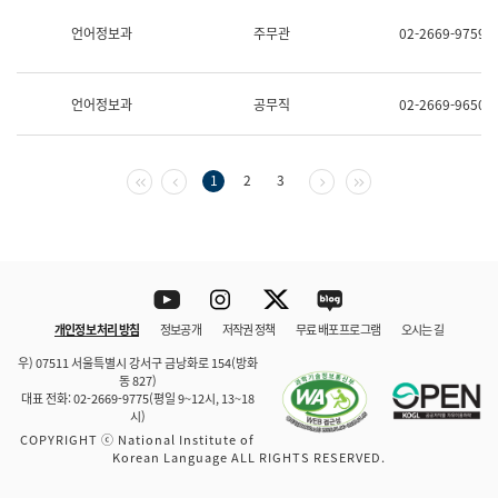
보
과
언어정보과
주무관
02-2669-9759
한
국
어
언어정보과
공무직
02-2669-9650
진
흥
과
수
첫 페이지
이전 페이지
다음 페이지
마지막 페이지
1
2
3
어
점
자
진
흥
과
Youtube
Instagram
Twitter
blog
개인정보 처리 방침
정보공개
저작권 정책
무료 배포 프로그램
오시는 길
바로 가기
문체부와 소속기관
우) 07511 서울특별시 강서구 금낭화로 154(방화
동 827)
대표 전화: 02-2669-9775(평일 9~12시, 13~18
시)
COPYRIGHT ⓒ National Institute of
Korean Language ALL RIGHTS RESERVED.