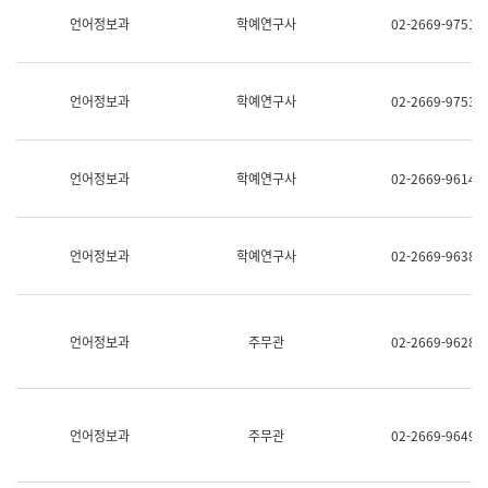
명,
교
언어정보과
학예연구사
02-2669-9751
직
육
위/
연
직
수
급,
과
언어정보과
학예연구사
02-2669-9753
전
어
화,
문
담
연
당
구
언어정보과
학예연구사
02-2669-9614
업
실
무)
어
문
연
언어정보과
학예연구사
02-2669-9638
구
과
어
문
연
언어정보과
주무관
02-2669-9628
구
과
(사
전
팀)
언어정보과
주무관
02-2669-9649
언
어
정