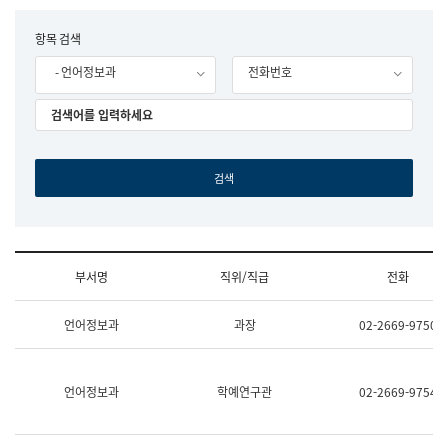
립
국
F
항목 검색
어
o
원
- 언어정보과
전화번호
r
조
m
직
도
국
어
원
원
장
기
획
연
수
부서명
직위/직급
전화
부
기
조
획
언어정보과
과장
02-2669-9750
직
운
및
영
업
과
무
공
언어정보과
학예연구관
02-2669-9754
소
공
개
언
(부
어
서
과