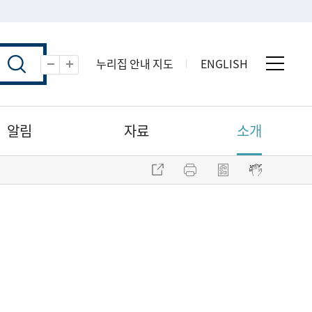
누리집 안내 지도
ENGLISH
전체 
축소
확대
알림
자료
소개
주소 복사
프린트
점자파일 내려받기
점자뷰어 보