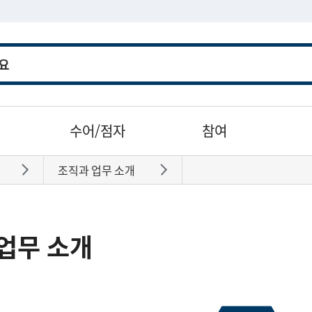
수어/점자
참여
조직과 업무 소개
바로가기
바로가기
업무 소개