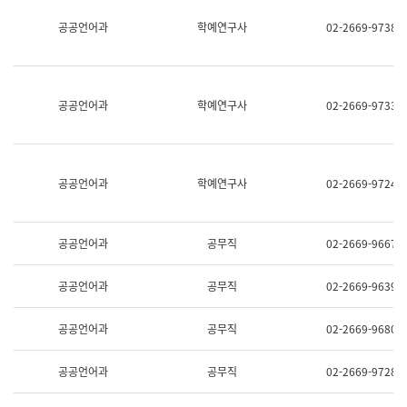
명,
교
공공언어과
학예연구사
02-2669-9738
직
육
위/
연
직
수
급,
과
전
어
공공언어과
학예연구사
02-2669-9733
화,
문
담
연
당
구
업
실
무)
어
공공언어과
학예연구사
02-2669-9724
문
연
구
과
공공언어과
공무직
02-2669-9667
어
문
연
공공언어과
공무직
02-2669-9639
구
과
(사
공공언어과
공무직
02-2669-9680
전
팀)
언
공공언어과
공무직
02-2669-9728
어
정