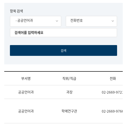
립
국
F
항목 검색
어
o
원
- 공공언어과
전화번호
r
조
m
직
도
국
어
원
원
장
기
획
연
수
부서명
직위/직급
전화
부
기
조
획
공공언어과
과장
02-2669-9721
직
운
및
영
업
과
무
공
공공언어과
학예연구관
02-2669-9766
소
공
개
언
(부
어
서
과