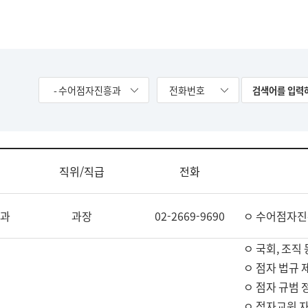
- 수어점자진흥과
전화번호
직위/직급
전화
과
과장
02-2669-9690
ㅇ 수어점자진
ㅇ 국회, 조직 
ㅇ 점자 법규 
ㅇ 점자 규범 
ㅇ 점자교원 