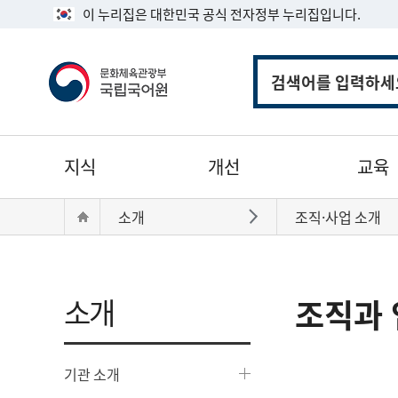
이 누리집은 대한민국 공식 전자정부 누리집입니다.
통
합
검
색
주
지식
개선
교육
메
뉴
현
Home
소개
조직·사업 소개
바로가기
재
위
치:
소개
조직과 
기관 소개