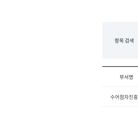
국
립
국
어
원
F
항목 검색
조
o
직
r
도
m
국
어
부서명
원
원
조
장
수어점자진흥
직
기
및
획
업
연
무
수
소
부
개
기