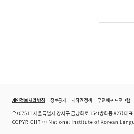
개인정보 처리 방침
정보공개
저작권 정책
무료 배포 프로그램
우) 07511 서울특별시 강서구 금낭화로 154(방화동 827)
대표 
COPYRIGHT ⓒ National Institute of Korean Lan