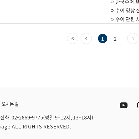
ㅇ 한국수어 활
ㅇ 수어 영상 
ㅇ 수어 관련 
첫 페이지
이전 페이지
1
2
Yout
오시는 길
전화: 02-2669-9775(평일 9~12시, 13~18시)
guage ALL RIGHTS RESERVED.