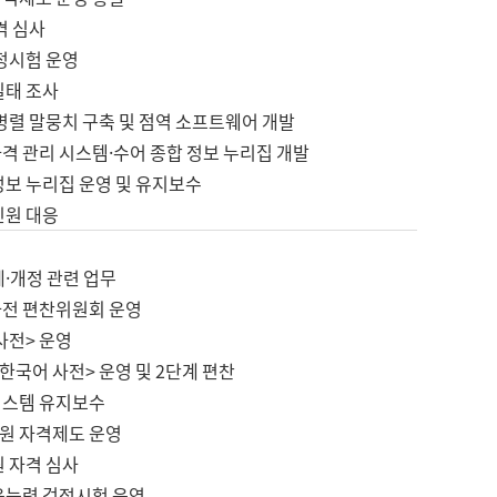
격 심사
검정시험 운영
실태 조사
병렬 말뭉치 구축 및 점역 소프트웨어 개발
격 관리 시스템·수어 종합 정보 누리집 개발
정보 누리집 운영 및 유지보수
민원 대응
제·개정 관련 업무
사전 편찬위원회 운영
사전> 운영
한국어 사전> 운영 및 2단계 편찬
시스템 유지보수
원 자격제도 운영
원 자격 심사
육능력 검정시험 운영