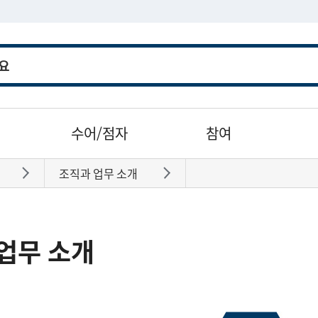
수어/점자
참여
조직과 업무 소개
바로가기
바로가기
업무 소개