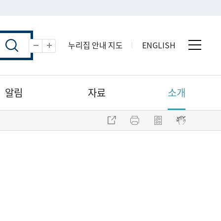
누리집 안내 지도
ENGLISH
전체 
축소
확대
알림
자료
소개
주소 복사
프린트
점자파일 내려받기
점자뷰어 보