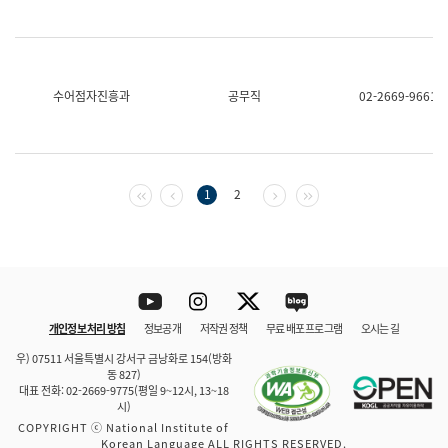
수어점자진흥과
공무직
02-2669-9661
첫 페이지
이전 페이지
다음 페이지
마지막 페이지
1
2
Youtube
Instagram
Twitter
blog
개인정보 처리 방침
정보공개
저작권 정책
무료 배포 프로그램
오시는 길
바로 가기
문체부와 소속기관
우) 07511 서울특별시 강서구 금낭화로 154(방화
동 827)
대표 전화: 02-2669-9775(평일 9~12시, 13~18
시)
COPYRIGHT ⓒ National Institute of
Korean Language ALL RIGHTS RESERVED.