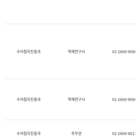
명,
교
직
육
위/
연
직
수
급,
과
전
어
화,
문
담
연
당
구
수어점자진흥과
학예연구사
02-2669-9698
업
실
무)
어
문
연
구
과
어
문
연
수어점자진흥과
학예연구사
02-2669-9696
구
과
(사
전
팀)
언
어
수어점자진흥과
주무관
02-2669-9613
정