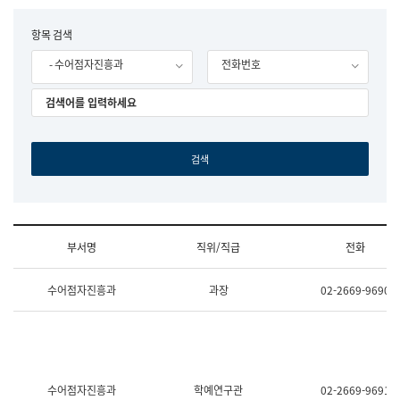
립
국
F
항목 검색
어
o
원
- 수어점자진흥과
전화번호
r
조
m
직
도
국
어
원
원
장
기
획
연
수
부서명
직위/직급
전화
부
기
조
획
수어점자진흥과
과장
02-2669-9690
직
운
및
영
업
과
무
공
소
공
개
언
(부
어
수어점자진흥과
학예연구관
02-2669-9691
서
과