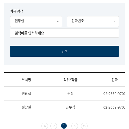
립
국
F
항목 검색
어
o
원
원장실
전화번호
r
조
m
직
도
국
어
원
원
장
기
획
연
수
부서명
직위/직급
전화
부
기
조
획
원장실
원장
02-2669-9700
직
운
및
영
업
과
원장실
공무직
02-2669-9702
무
공
소
공
개
언
(부
어
첫 페이지
이전 페이지
다음 페이지
마지막 페이지
1
서
과