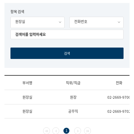
립
국
F
항목 검색
어
o
원
원장실
전화번호
r
조
m
직
도
국
어
원
원
장
기
획
연
수
부서명
직위/직급
전화
부
기
조
획
원장실
원장
02-2669-9700
직
운
및
영
업
과
원장실
공무직
02-2669-9702
무
공
소
공
개
언
(부
어
첫 페이지
이전 페이지
다음 페이지
마지막 페이지
1
서
과