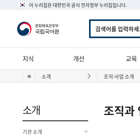
이 누리집은 대한민국 공식 전자정부 누리집입니다.
통
합
검
색
주
지식
개선
교육
메
뉴
현
Home
소개
조직·사업 소개
바로가기
재
위
치:
소개
조직과 
기관 소개