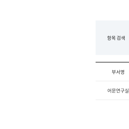
국
립
국
어
원
F
항목 검색
조
o
직
r
도
m
국
어
부서명
원
원
조
장
어문연구실
직
기
및
획
업
연
무
수
소
부
개
기