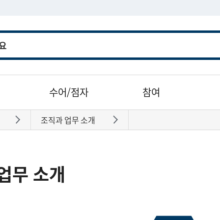
수어/점자
참여
조직과 업무 소개
바로가기
바로가기
업무 소개