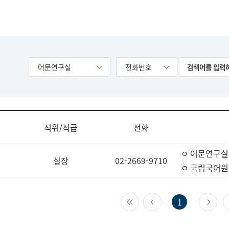
어문연구실
전화번호
직위/직급
전화
ㅇ 어문연구실
실장
02-2669-9710
ㅇ 국립국어원
첫 페이지
이전 페이지
다
1