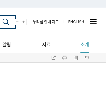
누리집 안내 지도
ENGLISH
전체 
축소
확대
알림
자료
소개
주소 복사
프린트
점자파일 내려받기
점자뷰어 보