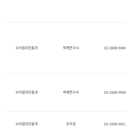
명,
교
직
육
위/
연
직
수
급,
과
전
어
화,
문
담
연
당
구
수어점자진흥과
학예연구사
02-2669-9698
업
실
무)
어
문
연
구
과
어
문
연
수어점자진흥과
학예연구사
02-2669-9696
구
과
(사
전
팀)
언
어
수어점자진흥과
주무관
02-2669-9613
정