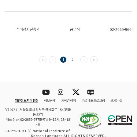
수어점자진흥과
공무직
02-2669-9661
첫 페이지
이전 페이지
다음 페이지
마지막 페이지
1
2
Youtube
Instagram
Twitter
blog
개인정보 처리 방침
정보공개
저작권 정책
무료 배포 프로그램
오시는 길
바로 가기
문체부와 소속기관
우) 07511 서울특별시 강서구 금낭화로 154(방화
동 827)
대표 전화: 02-2669-9775(평일 9~12시, 13~18
시)
COPYRIGHT ⓒ National Institute of
Korean Language ALL RIGHTS RESERVED.