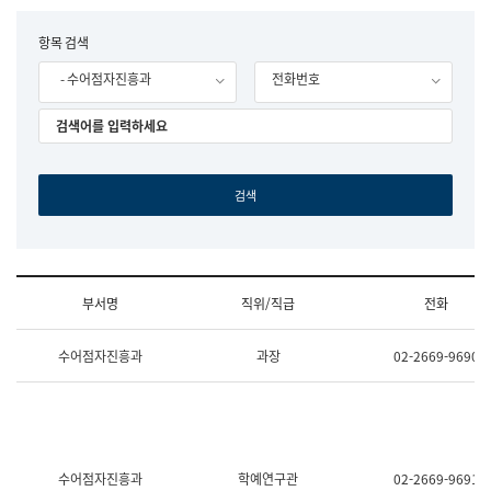
립
국
F
항목 검색
어
o
원
- 수어점자진흥과
전화번호
r
조
m
직
도
국
어
원
원
장
기
획
연
수
부서명
직위/직급
전화
부
기
조
획
수어점자진흥과
과장
02-2669-9690
직
운
및
영
업
과
무
공
소
공
개
언
(부
어
수어점자진흥과
학예연구관
02-2669-9691
서
과