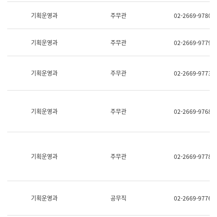
명,
교
직
기획운영과
주무관
02-2669-9780
육
위/
연
직
수
급,
과
기획운영과
주무관
02-2669-9779
전
어
화,
문
담
연
당
기획운영과
주무관
02-2669-9773
구
업
실
무)
어
문
연
기획운영과
주무관
02-2669-9768
구
과
어
문
연
구
기획운영과
주무관
02-2669-9778
과
(사
전
팀)
언
기획운영과
공무직
02-2669-9776
어
정