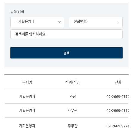
립
국
F
항목 검색
어
o
원
- 기획운영과
전화번호
r
조
m
직
도
국
어
원
원
장
기
획
연
수
부서명
직위/직급
전화
부
기
조
획
기획운영과
과장
02-2669-9770
직
운
및
영
업
과
기획운영과
사무관
02-2669-9772
무
공
소
공
개
언
기획운영과
주무관
02-2669-9774
(부
어
서
과