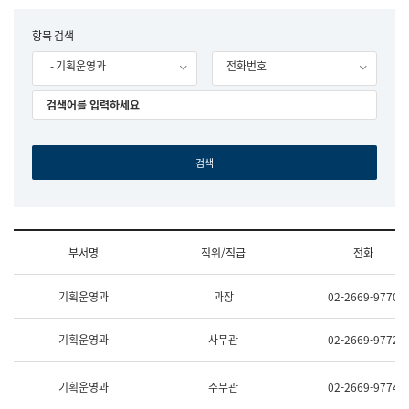
립
국
F
항목 검색
어
o
원
- 기획운영과
전화번호
r
조
m
직
도
국
어
원
원
장
기
획
연
수
부서명
직위/직급
전화
부
기
조
획
기획운영과
과장
02-2669-9770
직
운
및
영
업
과
기획운영과
사무관
02-2669-9772
무
공
소
공
개
언
기획운영과
주무관
02-2669-9774
(부
어
서
과