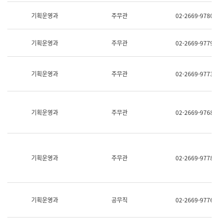
명,
교
직
기획운영과
주무관
02-2669-9780
육
위/
연
직
수
급,
과
기획운영과
주무관
02-2669-9779
전
어
화,
문
담
연
당
기획운영과
주무관
02-2669-9773
구
업
실
무)
어
문
연
기획운영과
주무관
02-2669-9768
구
과
어
문
연
구
기획운영과
주무관
02-2669-9778
과
(사
전
팀)
언
기획운영과
공무직
02-2669-9776
어
정