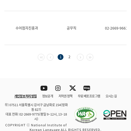
수어점자진흥과
공무직
02-2669-9661
첫 페이지
이전 페이지
다음 페이지
마지막 페이지
1
2
Youtube
Instagram
Twitter
blog
개인정보 처리 방침
정보공개
저작권 정책
무료 배포 프로그램
오시는 길
바로 가기
문체부와 소속기관
우) 07511 서울특별시 강서구 금낭화로 154(방화
동 827)
대표 전화: 02-2669-9775(평일 9~12시, 13~18
시)
COPYRIGHT ⓒ National Institute of
Korean Language ALL RIGHTS RESERVED.