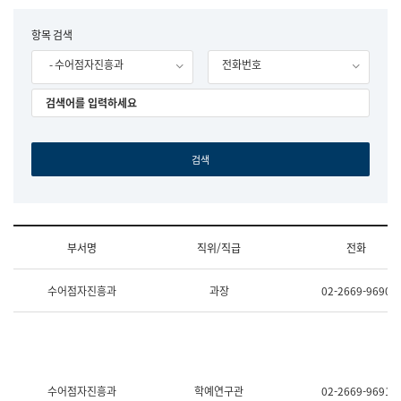
립
국
F
항목 검색
어
o
원
- 수어점자진흥과
전화번호
r
조
m
직
도
국
어
원
원
장
기
획
연
수
부서명
직위/직급
전화
부
기
조
획
수어점자진흥과
과장
02-2669-9690
직
운
및
영
업
과
무
공
소
공
개
언
(부
어
수어점자진흥과
학예연구관
02-2669-9691
서
과