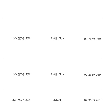
명,
교
직
육
위/
연
직
수
급,
과
전
어
화,
문
담
연
당
구
수어점자진흥과
학예연구사
02-2669-9698
업
실
무)
어
문
연
구
과
어
문
연
수어점자진흥과
학예연구사
02-2669-9696
구
과
(사
전
팀)
언
어
수어점자진흥과
주무관
02-2669-9613
정