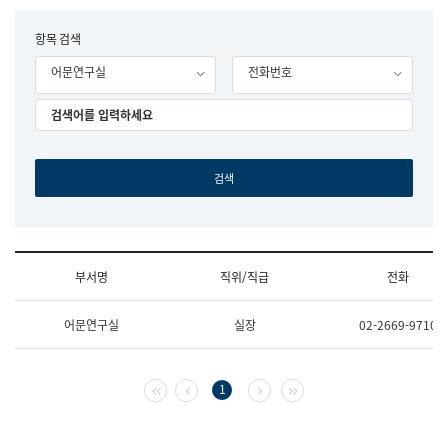
립
국
F
항목 검색
어
o
원
어문연구실
전화번호
r
조
m
직
도
국
어
원
원
장
기
획
연
수
부서명
직위/직급
전화
부
기
조
획
어문연구실
실장
02-2669-9710
직
운
및
영
업
과
무
공
첫 페이지
이전 페이지
다음 페이지
마지막 페이지
1
소
공
개
언
(부
어
서
과