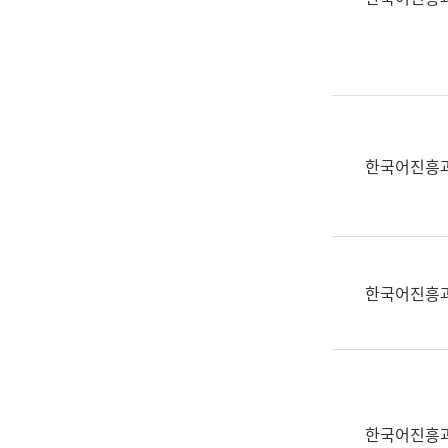
(부
획
서
운
명,
영
직
과
위/
공
직
공
급,
언
한국어진흥
전
어
화,
과
담
교
당
육
업
연
한국어진흥
무)
수
과
어
문
연
구
한국어진흥