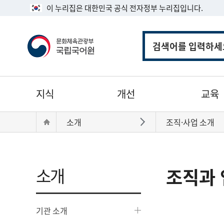
이 누리집은 대한민국 공식 전자정부 누리집입니다.
통
합
검
색
주
지식
개선
교육
메
뉴
현
Home
소개
조직·사업 소개
바로가기
재
위
치:
소개
조직과 
기관 소개