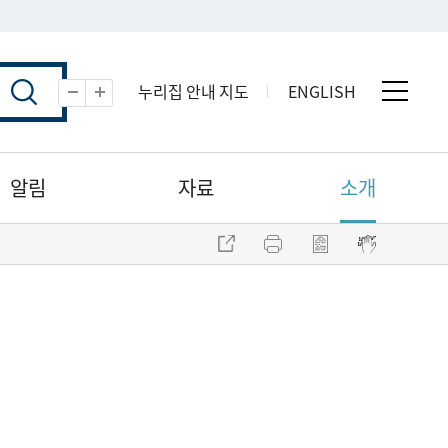
누리집 안내 지도
ENGLISH
전체 
축소
확대
알림
자료
소개
주소 복사
프린트
점자파일 내려받기
점자뷰어 보