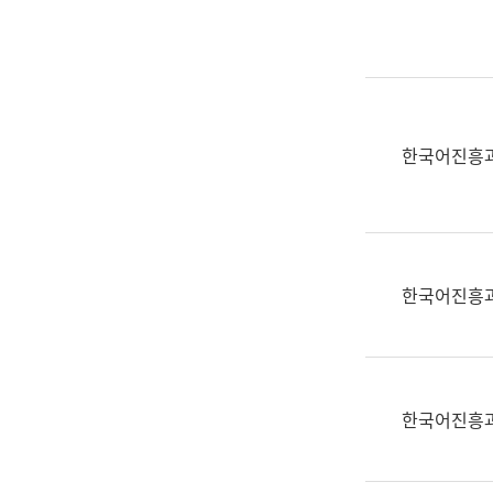
실
어
문
연
구
과
한국어진흥
어
문
연
구
과
한국어진흥
(사
전
팀)
언
어
한국어진흥
정
보
과