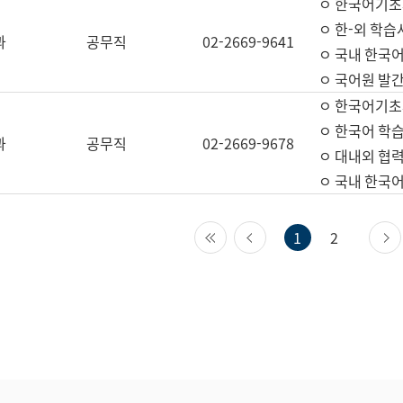
ㅇ 한국어기초
ㅇ 한-외 학습
과
공무직
02-2669-9641
ㅇ 국내 한국
ㅇ 국어원 발간
ㅇ 한국어기초
ㅇ 한국어 학
과
공무직
02-2669-9678
ㅇ 대내외 협력
ㅇ 국내 한국
첫 페이지
이전 페이지
1
2