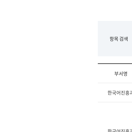
국
립
국
어
원
F
항목 검색
조
o
직
r
도
m
국
어
부서명
원
원
조
장
한국어진흥
직
기
및
획
업
연
무
수
소
부
개
기
한국어진흥