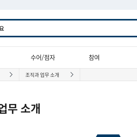
수어/점자
참여
조직과 업무 소개
바로가기
바로가기
업무 소개