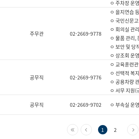
ㅇ 주차장 운
ㅇ 을지연습 
ㅇ 국민신문고,
ㅇ 회의실 관리
주무관
02-2669-9778
ㅇ 물품 관리,
ㅇ 보안 및 당
ㅇ 상조회 운
ㅇ 교육훈련관
ㅇ 선택적 복지
공무직
02-2669-9776
ㅇ 공용차량 관
ㅇ 서무 지원(
공무직
02-2669-9702
ㅇ 부속실 운
첫 페이지
이전 페이지
1
2