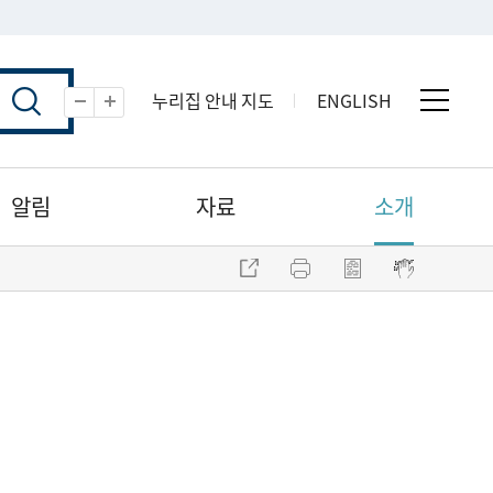
누리집 안내 지도
ENGLISH
전체 
축소
확대
알림
자료
소개
주소 복사
프린트
점자파일 내려받기
점자뷰어 보