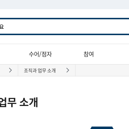
수어/점자
참여
조직과 업무 소개
바로가기
바로가기
업무 소개