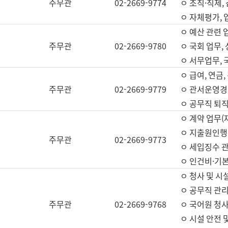
주무관
02-2669-9774
ㅇ 조직·직제,
ㅇ 자체평가,
ㅇ 예산 관련 
주무관
02-2669-9780
ㅇ 국회 업무
ㅇ 서무업무,
ㅇ 급여, 연금
주무관
02-2669-9779
ㅇ 관서운영경비
ㅇ 공무직 퇴직
ㅇ 계약 업무(
ㅇ 지출원인행위
주무관
02-2669-9773
ㅇ 세입징수 
ㅇ 인건비·기
ㅇ 청사 및 시
ㅇ 공무직 관리
주무관
02-2669-9768
ㅇ 국어원 청
ㅇ 시설 안전 