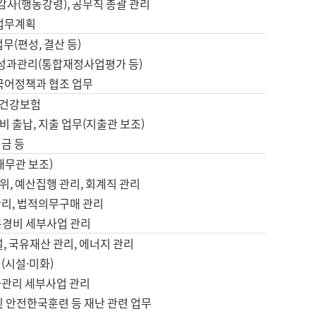
 감사(행동강령), 공무직 총괄 관리
 업무계획
업무(편성, 결산 등)
, 성과관리(통합재정사업평가 등)
 국어정책과 협조 업무
, 건강보험
 출납, 지출 업무(지출관 보조)
금 등
재무관 보조)
, 예산집행 관리, 회계직 관리
관리, 법적의무구매 관리
본경비 세부사업 관리
설, 국유재산 관리, 에너지 관리
(시설·미화)
사관리 세부사업 관리
및 안전한국훈련 등 재난 관련 업무