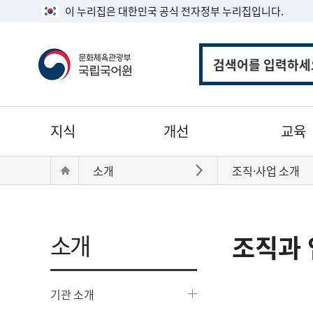
이 누리집은 대한민국 공식 전자정부 누리집입니다.
통
합
검
색
주
지식
개선
교육
메
뉴
현
Home
소개
조직·사업 소개
바로가기
재
위
치:
소개
조직과 
기관 소개