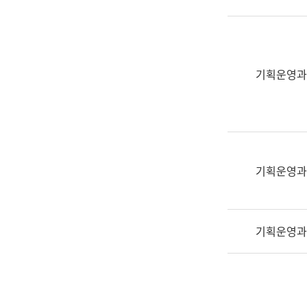
실
어
문
연
구
기획운영과
과
어
문
연
구
과
기획운영과
(사
전
팀)
기획운영과
언
어
정
보
과