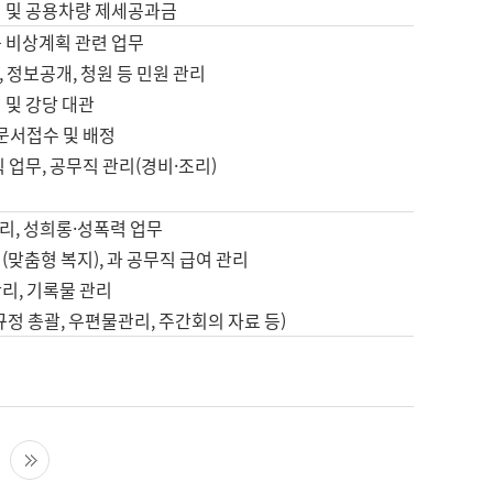
영 및 공용차량 제세공과금
등 비상계획 관련 업무
 정보공개, 청원 등 민원 관리
 및 강당 대관
 문서접수 및 배정
직 업무, 공무직 관리(경비·조리)
영
리, 성희롱·성폭력 업무
(맞춤형 복지), 과 공무직 급여 관리
리, 기록물 관리
규정 총괄, 우편물관리, 주간회의 자료 등)
영
다음 페이지
마지막 페이지