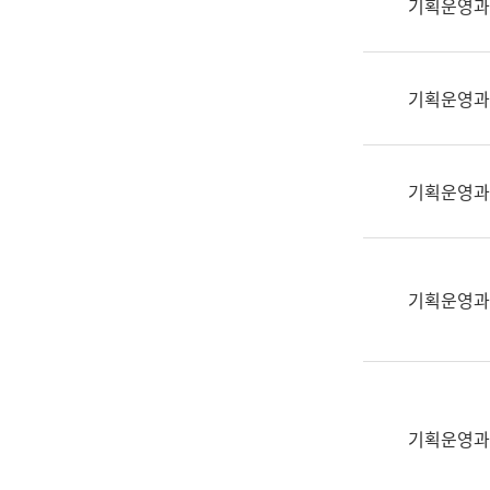
기획운영과
(부
획
서
운
명,
영
직
기획운영과
과
위/
공
직
공
급,
언
기획운영과
전
어
화,
과
담
교
당
육
기획운영과
업
연
무)
수
과
어
문
기획운영과
연
구