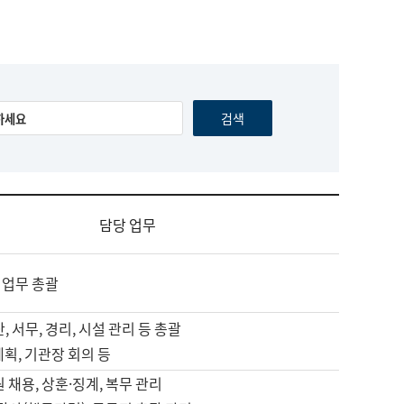
담당 업무
 업무 총괄
, 서무, 경리, 시설 관리 등 총괄
계획, 기관장 회의 등
원 채용, 상훈·징계, 복무 관리