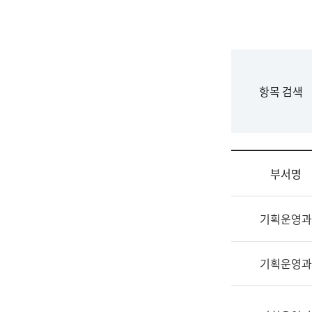
국
립
국
어
원
F
항목 검색
조
o
직
r
도
m
국
어
부서명
원
원
조
장
기획운영과
직
기
및
획
업
연
기획운영과
무
수
소
부
개
기