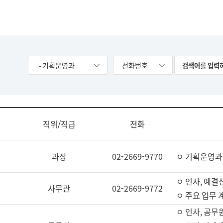
- 기획운영과
전화번호
직위/직급
전화
과장
02-2669-9770
ㅇ 기획운영과
ㅇ 인사, 예결산
사무관
02-2669-9772
ㅇ 주요 업무 
ㅇ 인사, 공무