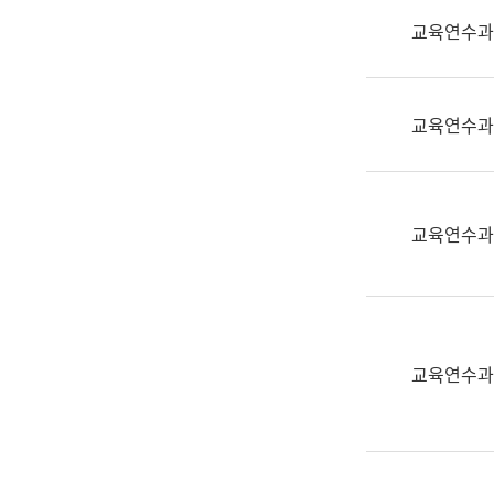
실
교육연수과
어
문
연
구
교육연수과
과
어
문
연
교육연수과
구
과
(사
전
팀)
교육연수과
언
어
정
보
과