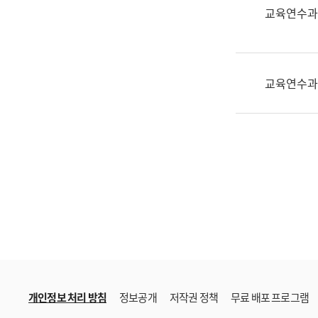
한
교육연수과
국
어
진
흥
교육연수과
과
수
어
점
자
진
흥
과
개인정보 처리 방침
정보공개
저작권 정책
무료 배포 프로그램