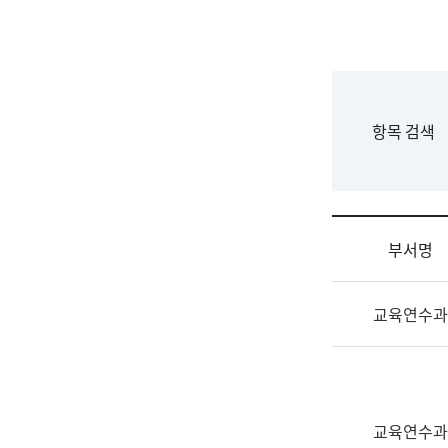
국
립
국
어
원
F
항목 검색
조
o
직
r
도
m
국
어
부서명
원
원
조
장
교육연수과
직
기
및
획
업
연
무
수
소
부
교육연수과
개
기