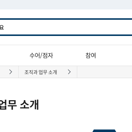
수어/점자
참여
조직과 업무 소개
바로가기
바로가기
업무 소개