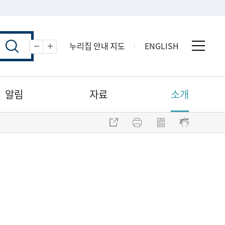
누리집 안내 지도
ENGLISH
전체 
축소
확대
알림
자료
소개
주소 복사
프린트
점자파일 내려받기
점자뷰어 보