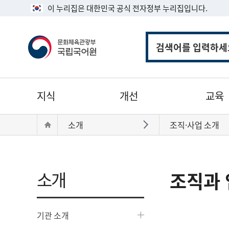
이 누리집은 대한민국 공식 전자정부 누리집입니다.
통
합
검
색
주
지식
개선
교육
메
뉴
현
Home
소개
조직·사업 소개
바로가기
재
위
치:
소개
조직과 
기관 소개