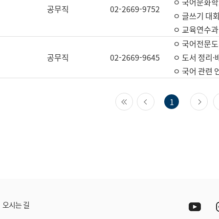
ㅇ 국어문화학
공무직
02-2669-9752
ㅇ 글쓰기 대회
ㅇ 교육연수과
ㅇ 국어전문도
공무직
02-2669-9645
ㅇ 도서 정리·
ㅇ 국어 관련
첫 페이지
이전 페이지
다
1
Yout
오시는 길