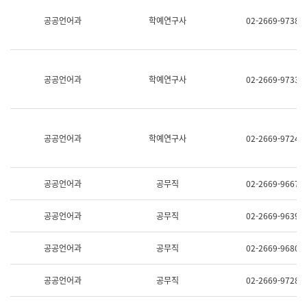
명,
교
공공언어과
학예연구사
02-2669-9738
직
육
위/
연
직
수
급,
과
전
어
공공언어과
학예연구사
02-2669-9733
화,
문
담
연
당
구
업
실
무)
어
공공언어과
학예연구사
02-2669-9724
문
연
구
과
공공언어과
공무직
02-2669-9667
어
문
연
공공언어과
공무직
02-2669-9639
구
과
(사
공공언어과
공무직
02-2669-9680
전
팀)
언
공공언어과
공무직
02-2669-9728
어
정