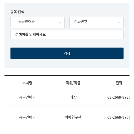
립
국
F
항목 검색
어
o
원
- 공공언어과
전화번호
r
조
m
직
도
국
어
원
원
장
기
획
연
수
부서명
직위/직급
전화
부
기
조
획
공공언어과
과장
02-2669-9721
직
운
및
영
업
과
무
공
공공언어과
학예연구관
02-2669-9766
소
공
개
언
(부
어
서
과