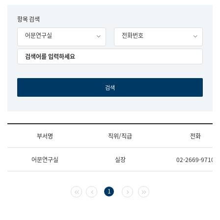
립
국
F
항목 검색
어
o
원
어문연구실
전화번호
r
조
m
직
도
국
어
원
원
장
기
획
연
수
부서명
직위/직급
전화
부
기
조
획
어문연구실
실장
02-2669-9710
직
운
및
영
업
과
무
공
첫 페이지
이전 페이지
다음 페이지
마지막 페이지
1
소
공
개
언
(부
어
서
과