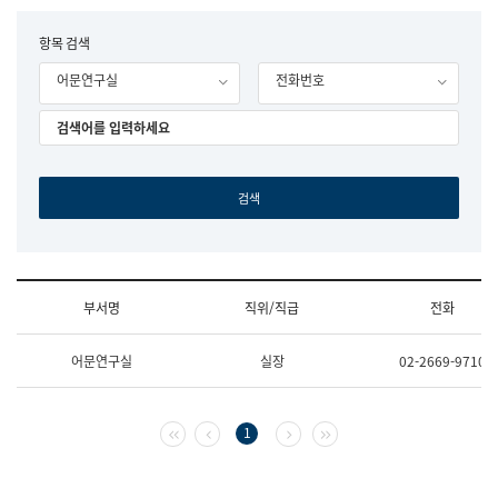
립
국
F
항목 검색
어
o
원
어문연구실
전화번호
r
조
m
직
도
국
어
원
원
장
기
획
연
수
부서명
직위/직급
전화
부
기
조
획
어문연구실
실장
02-2669-9710
직
운
및
영
업
과
무
공
첫 페이지
이전 페이지
다음 페이지
마지막 페이지
1
소
공
개
언
(부
어
서
과