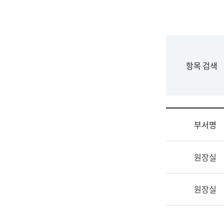
국
립
국
어
원
F
항목 검색
조
o
직
r
도
m
국
어
부서명
원
원
조
장
원장실
직
기
및
획
업
연
원장실
무
수
소
부
개
기