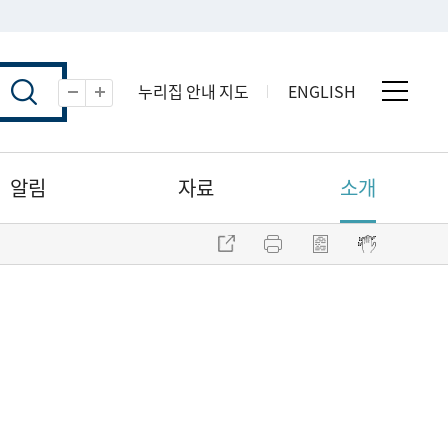
누리집 안내 지도
ENGLISH
전체 
축소
확대
알림
자료
소개
주소 복사
프린트
점자파일 내려받기
점자뷰어 보