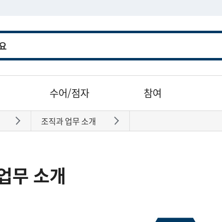
수어/점자
참여
조직과 업무 소개
바로가기
바로가기
업무 소개