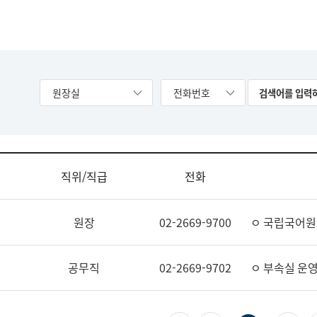
원장실
전화번호
직위/직급
전화
원장
02-2669-9700
ㅇ 국립국어원
공무직
02-2669-9702
ㅇ 부속실 운