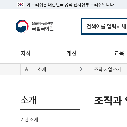
이 누리집은 대한민국 공식 전자정부 누리집입니다.
통
합
검
색
주
지식
개선
교육
메
뉴
현
Home
소개
조직·사업 소개
바로가기
재
위
치:
소개
조직과 
기관 소개