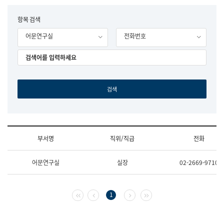
립
국
F
항목 검색
어
o
원
어문연구실
전화번호
r
조
m
직
도
국
어
원
원
장
기
획
연
수
부서명
직위/직급
전화
부
기
조
획
어문연구실
실장
02-2669-9710
직
운
및
영
업
과
무
공
첫 페이지
이전 페이지
다음 페이지
마지막 페이지
1
소
공
개
언
(부
어
서
과