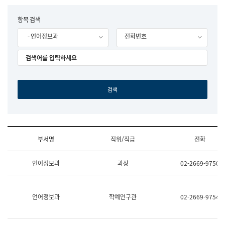
립
국
F
항목 검색
어
o
원
- 언어정보과
전화번호
r
조
m
직
도
국
어
원
원
장
기
획
연
수
부서명
직위/직급
전화
부
기
조
획
언어정보과
과장
02-2669-9750
직
운
및
영
업
과
무
공
언어정보과
학예연구관
02-2669-9754
소
공
개
언
(부
어
서
과