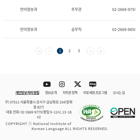
보
과
언어정보과
주무관
02-2669-9759
한
국
어
언어정보과
공무직
02-2669-9650
진
흥
과
수
첫 페이지
이전 페이지
다음 페이지
마지막 페이지
1
2
3
어
점
자
진
흥
과
Youtube
Instagram
Twitter
blog
개인정보 처리 방침
정보공개
저작권 정책
무료 배포 프로그램
오시는 길
바로 가기
문체부와 소속기관
우) 07511 서울특별시 강서구 금낭화로 154(방화
동 827)
대표 전화: 02-2669-9775(평일 9~12시, 13~18
시)
COPYRIGHT ⓒ National Institute of
Korean Language ALL RIGHTS RESERVED.