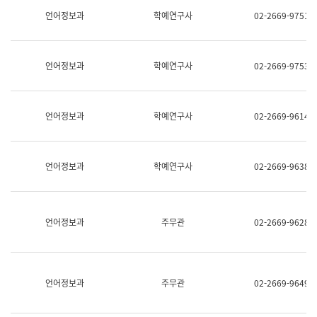
명,
교
언어정보과
학예연구사
02-2669-9751
직
육
위/
연
직
수
급,
과
언어정보과
학예연구사
02-2669-9753
전
어
화,
문
담
연
당
구
언어정보과
학예연구사
02-2669-9614
업
실
무)
어
문
연
언어정보과
학예연구사
02-2669-9638
구
과
어
문
연
언어정보과
주무관
02-2669-9628
구
과
(사
전
팀)
언어정보과
주무관
02-2669-9649
언
어
정