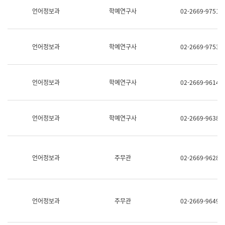
명,
교
언어정보과
학예연구사
02-2669-9751
직
육
위/
연
직
수
급,
과
언어정보과
학예연구사
02-2669-9753
전
어
화,
문
담
연
당
구
언어정보과
학예연구사
02-2669-9614
업
실
무)
어
문
연
언어정보과
학예연구사
02-2669-9638
구
과
어
문
연
언어정보과
주무관
02-2669-9628
구
과
(사
전
팀)
언어정보과
주무관
02-2669-9649
언
어
정