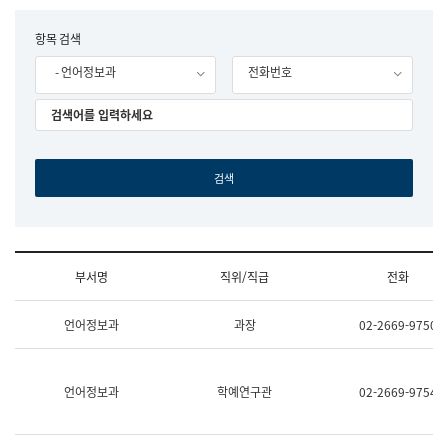
립
국
F
항목 검색
어
o
원
- 언어정보과
전화번호
r
조
m
직
도
국
어
원
원
장
기
획
연
수
부서명
직위/직급
전화
부
기
조
획
언어정보과
과장
02-2669-9750
직
운
및
영
업
과
무
공
언어정보과
학예연구관
02-2669-9754
소
공
개
언
(부
어
서
과