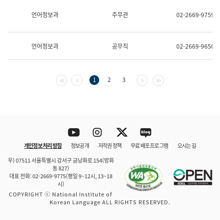
보
과
언어정보과
주무관
02-2669-9759
한
국
어
언어정보과
공무직
02-2669-9650
진
흥
과
수
첫 페이지
이전 페이지
다음 페이지
마지막 페이지
1
2
3
어
점
자
진
흥
과
Youtube
Instagram
Twitter
blog
개인정보 처리 방침
정보공개
저작권 정책
무료 배포 프로그램
오시는 길
바로 가기
문체부와 소속기관
우) 07511 서울특별시 강서구 금낭화로 154(방화
동 827)
대표 전화: 02-2669-9775(평일 9~12시, 13~18
시)
COPYRIGHT ⓒ National Institute of
Korean Language ALL RIGHTS RESERVED.