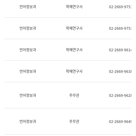
명,
교
언어정보과
학예연구사
02-2669-9751
직
육
위/
연
직
수
급,
과
언어정보과
학예연구사
02-2669-9753
전
어
화,
문
담
연
당
구
언어정보과
학예연구사
02-2669-9614
업
실
무)
어
문
연
언어정보과
학예연구사
02-2669-9638
구
과
어
문
연
언어정보과
주무관
02-2669-9628
구
과
(사
전
팀)
언어정보과
주무관
02-2669-9649
언
어
정