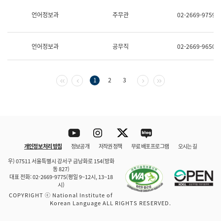
보
과
언어정보과
주무관
02-2669-9759
한
국
어
언어정보과
공무직
02-2669-9650
진
흥
과
수
첫 페이지
이전 페이지
다음 페이지
마지막 페이지
1
2
3
어
점
자
진
흥
과
Youtube
Instagram
Twitter
blog
개인정보 처리 방침
정보공개
저작권 정책
무료 배포 프로그램
오시는 길
바로 가기
문체부와 소속기관
우) 07511 서울특별시 강서구 금낭화로 154(방화
동 827)
대표 전화: 02-2669-9775(평일 9~12시, 13~18
시)
COPYRIGHT ⓒ National Institute of
Korean Language ALL RIGHTS RESERVED.