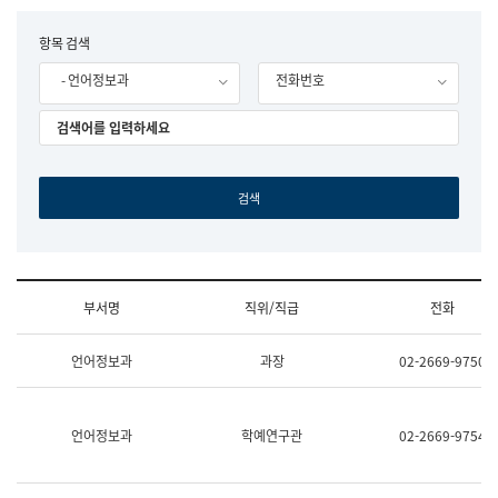
립
국
F
항목 검색
어
o
원
- 언어정보과
전화번호
r
조
m
직
도
국
어
원
원
장
기
획
연
수
부서명
직위/직급
전화
부
기
조
획
언어정보과
과장
02-2669-9750
직
운
및
영
업
과
무
공
언어정보과
학예연구관
02-2669-9754
소
공
개
언
(부
어
서
과