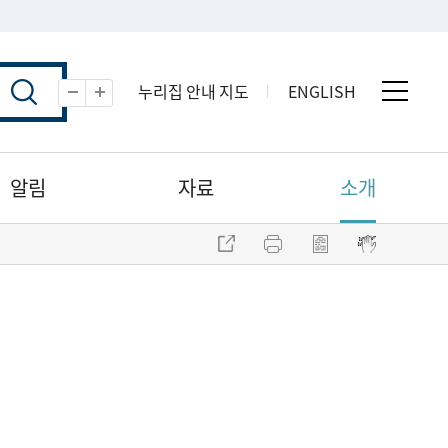
누리집 안내 지도
ENGLISH
전체 
축소
확대
알림
자료
소개
주소 복사
프린트
점자파일 내려받기
점자뷰어 보