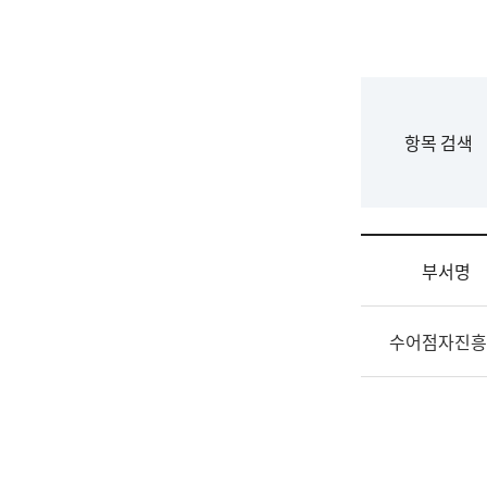
국
립
국
어
원
F
항목 검색
조
o
직
r
도
m
국
어
부서명
원
원
조
장
수어점자진흥
직
기
및
획
업
연
무
수
소
부
개
기