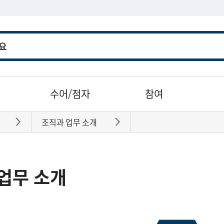
수어/점자
참여
조직과 업무 소개
바로가기
바로가기
업무 소개