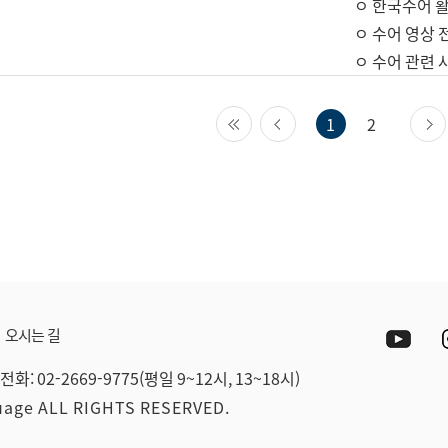
ㅇ 한국수어 활
ㅇ 수어 영상 
ㅇ 수어 관련 
첫 페이지
이전 페이지
1
2
Yout
오시는 길
전화: 02-2669-9775(평일 9~12시, 13~18시)
guage ALL RIGHTS RESERVED.