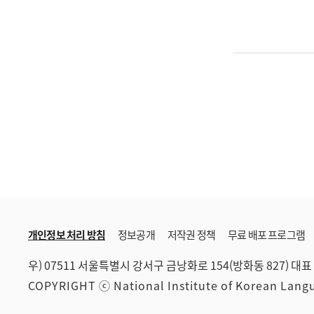
개인정보 처리 방침
정보공개
저작권 정책
무료 배포 프로그램
우) 07511 서울특별시 강서구 금낭화로 154(방화동 827)
대표 
COPYRIGHT ⓒ National Institute of Korean Lan