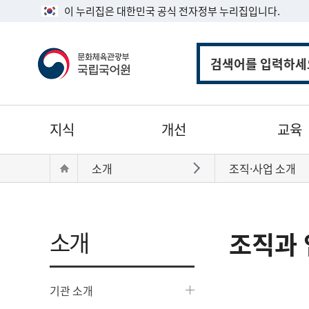
이 누리집은 대한민국 공식 전자정부 누리집입니다.
통
합
검
색
주
지식
개선
교육
메
뉴
현
Home
소개
조직·사업 소개
바로가기
재
위
치:
소개
조직과 
기관 소개