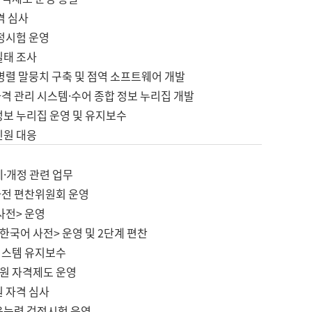
격 심사
검정시험 운영
실태 조사
병렬 말뭉치 구축 및 점역 소프트웨어 개발
격 관리 시스템·수어 종합 정보 누리집 개발
정보 누리집 운영 및 유지보수
민원 대응
제·개정 관련 업무
사전 편찬위원회 운영
사전> 운영
한국어 사전> 운영 및 2단계 편찬
시스템 유지보수
원 자격제도 운영
원 자격 심사
육능력 검정시험 운영