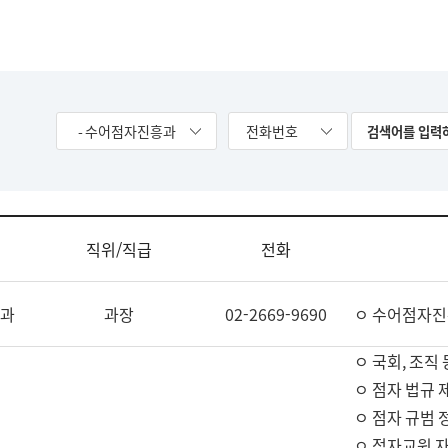
- 수어점자진흥과
전화번호
직위/직급
전화
과
과장
02-2669-9690
ㅇ 수어점자진
ㅇ 국회, 조직 
ㅇ 점자 법규 
ㅇ 점자 규범 
ㅇ 점자교원 