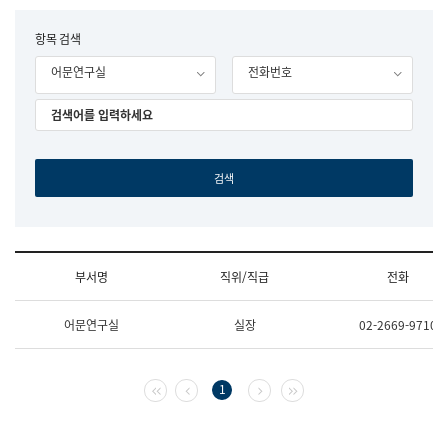
립
국
F
항목 검색
어
o
원
어문연구실
전화번호
r
조
m
직
도
국
어
원
원
장
기
획
연
수
부서명
직위/직급
전화
부
기
조
획
어문연구실
실장
02-2669-9710
직
운
및
영
업
과
무
공
첫 페이지
이전 페이지
다음 페이지
마지막 페이지
1
소
공
개
언
(부
어
서
과