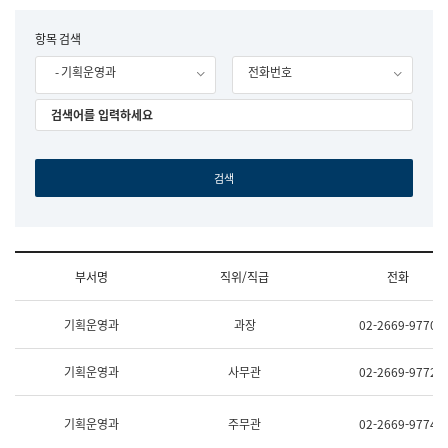
립
국
F
항목 검색
어
o
원
- 기획운영과
전화번호
r
조
m
직
도
국
어
원
원
장
기
획
연
수
부서명
직위/직급
전화
부
기
조
획
기획운영과
과장
02-2669-9770
직
운
및
영
업
과
기획운영과
사무관
02-2669-9772
무
공
소
공
개
언
기획운영과
주무관
02-2669-9774
(부
어
서
과