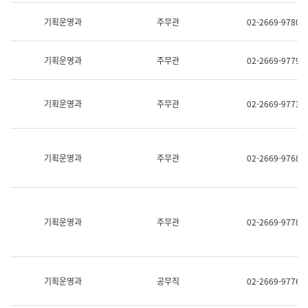
명,
교
직
기획운영과
주무관
02-2669-9780
육
위/
연
직
수
급,
과
기획운영과
주무관
02-2669-9779
전
어
화,
문
담
연
당
기획운영과
주무관
02-2669-9773
구
업
실
무)
어
문
연
기획운영과
주무관
02-2669-9768
구
과
어
문
연
구
기획운영과
주무관
02-2669-9778
과
(사
전
팀)
언
기획운영과
공무직
02-2669-9776
어
정