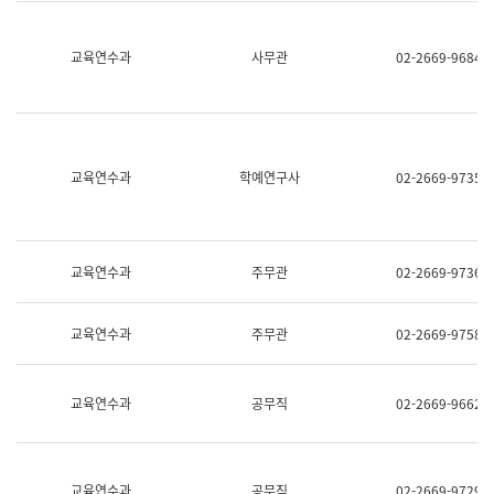
명,
교
직
육
위/
연
교육연수과
사무관
02-2669-9684
직
수
급,
과
전
어
화,
문
담
연
당
구
교육연수과
학예연구사
02-2669-9735
업
실
무)
어
문
연
구
교육연수과
주무관
02-2669-9736
과
어
문
교육연수과
주무관
02-2669-9758
연
구
과
(사
교육연수과
공무직
02-2669-9662
전
팀)
언
어
정
교육연수과
공무직
02-2669-9729