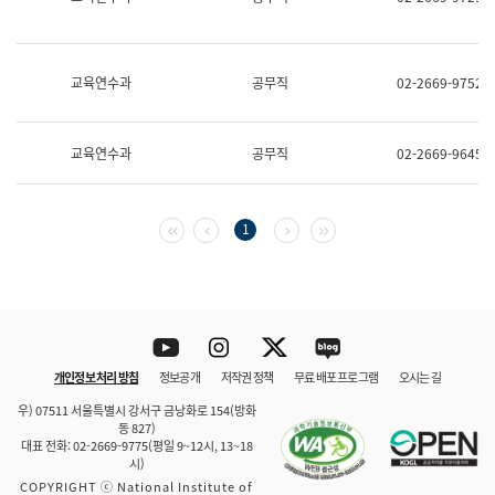
보
과
한
국
교육연수과
공무직
02-2669-9752
어
진
흥
과
교육연수과
공무직
02-2669-9645
수
어
점
자
첫 페이지
이전 페이지
다음 페이지
마지막 페이지
1
진
흥
과
Youtube
Instagram
Twitter
blog
개인정보 처리 방침
정보공개
저작권 정책
무료 배포 프로그램
오시는 길
바로 가기
문체부와 소속기관
우) 07511 서울특별시 강서구 금낭화로 154(방화
동 827)
대표 전화: 02-2669-9775(평일 9~12시, 13~18
시)
COPYRIGHT ⓒ National Institute of