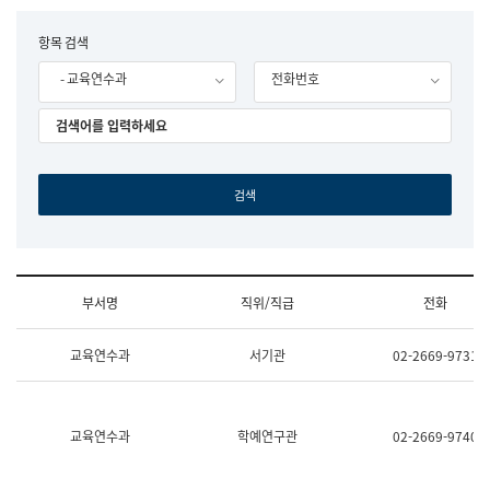
립
국
F
항목 검색
어
o
원
- 교육연수과
전화번호
r
조
m
직
도
국
어
원
원
장
기
획
연
수
부서명
직위/직급
전화
부
기
조
획
교육연수과
서기관
02-2669-9731
직
운
및
영
업
과
무
공
소
공
교육연수과
학예연구관
02-2669-9740
개
언
(부
어
서
과