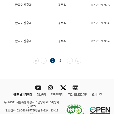
보
한국어진흥과
공무직
02-2669-9764
과
한
국
어
한국어진흥과
공무직
02-2669-9641
진
흥
과
수
한국어진흥과
공무직
02-2669-9678
어
점
자
진
흥
첫 페이지
이전 페이지
다음 페이지
마지막 페이지
1
2
과
Youtube
Instagram
Twitter
blog
개인정보 처리 방침
정보공개
저작권 정책
무료 배포 프로그램
오시는 길
바로 가기
문체부와 소속기관
우) 07511 서울특별시 강서구 금낭화로 154(방화
동 827)
대표 전화: 02-2669-9775(평일 9~12시, 13~18