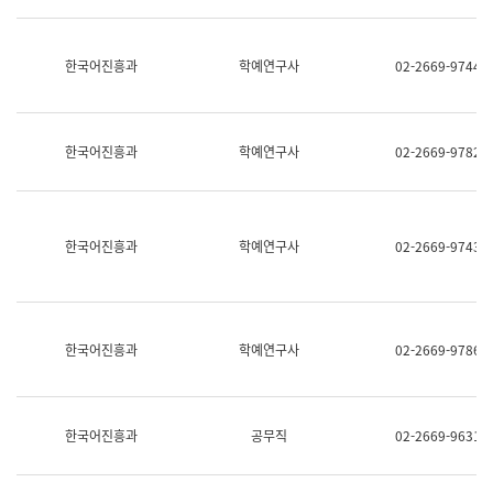
명,
교
직
육
위/
연
한국어진흥과
학예연구사
02-2669-9744
직
수
급,
과
전
어
화,
문
담
연
한국어진흥과
학예연구사
02-2669-9782
당
구
업
실
무)
어
문
연
한국어진흥과
학예연구사
02-2669-9743
구
과
어
문
연
한국어진흥과
학예연구사
02-2669-9786
구
과
(사
전
팀)
한국어진흥과
공무직
02-2669-9631
언
어
정