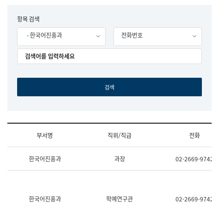
립
국
F
항목 검색
어
o
원
- 한국어진흥과
전화번호
r
조
m
직
도
국
어
원
원
장
기
획
연
수
부서명
직위/직급
전화
부
기
조
획
한국어진흥과
과장
02-2669-9742
직
운
및
영
업
과
무
공
소
공
한국어진흥과
학예연구관
02-2669-9742
개
언
(부
어
서
과