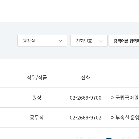
원장실
전화번호
직위/직급
전화
원장
02-2669-9700
ㅇ 국립국어원
공무직
02-2669-9702
ㅇ 부속실 운