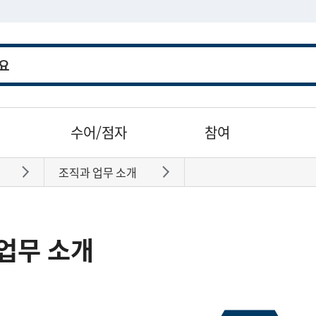
수어/점자
참여
조직과 업무 소개
바로가기
바로가기
업무 소개