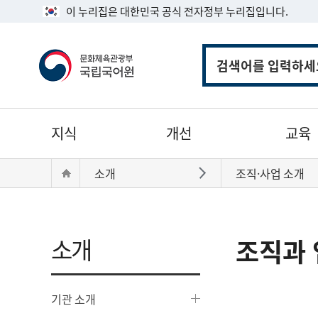
이 누리집은 대한민국 공식 전자정부 누리집입니다.
통
합
검
색
주
지식
개선
교육
메
뉴
현
Home
소개
조직·사업 소개
바로가기
재
위
치:
소개
조직과 
기관 소개