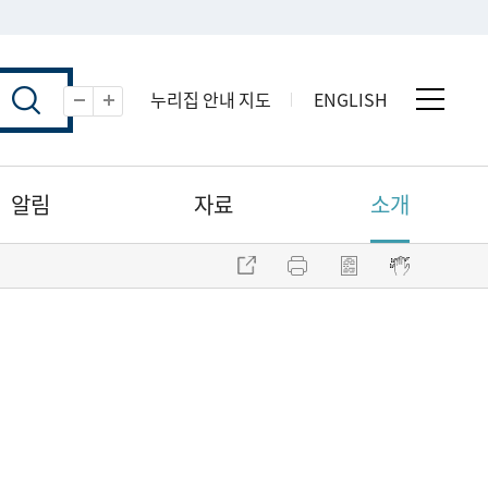
누리집 안내 지도
ENGLISH
전체 
축소
확대
알림
자료
소개
주소 복사
프린트
점자파일 내려받기
점자뷰어 보