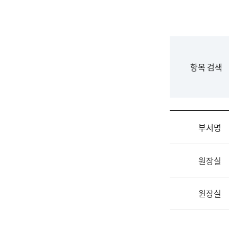
국
립
국
어
원
F
항목 검색
조
o
직
r
도
m
국
어
부서명
원
원
조
장
원장실
직
기
및
획
업
연
원장실
무
수
소
부
개
기