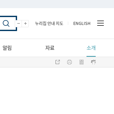
누리집 안내 지도
ENGLISH
전체 
축소
확대
알림
자료
소개
주소 복사
프린트
점자파일 내려받기
점자뷰어 보