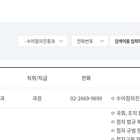
- 수어점자진흥과
전화번호
직위/직급
전화
과
과장
02-2669-9690
ㅇ 수어점자진
ㅇ 국회, 조직 
ㅇ 점자 법규 
ㅇ 점자 규범 
ㅇ 점자교원 