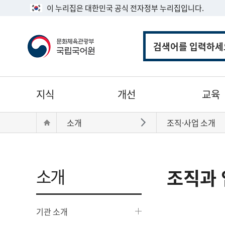
이 누리집은 대한민국 공식 전자정부 누리집입니다.
통
합
검
색
주
지식
개선
교육
메
뉴
현
Home
소개
조직·사업 소개
바로가기
재
위
치:
소개
조직과 
기관 소개