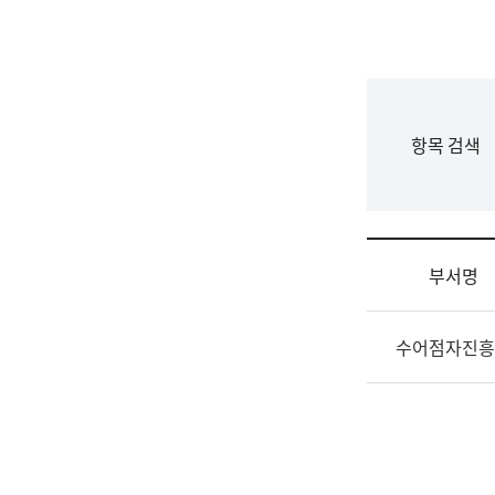
국
립
국
어
원
F
항목 검색
조
o
직
r
도
m
국
어
부서명
원
원
조
장
수어점자진흥
직
기
및
획
업
연
무
수
소
부
개
기