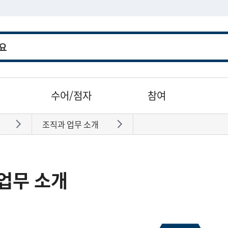
수어/점자
참여
조직과 업무 소개
바로가기
바로가기
업무 소개