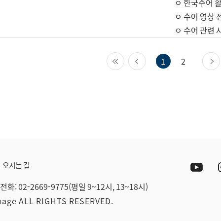
ㅇ 한국수어 활
ㅇ 수어 영상 
ㅇ 수어 관련 
첫 페이지
이전 페이지
1
2
Yout
오시는 길
전화: 02-2669-9775(평일 9~12시, 13~18시)
guage ALL RIGHTS RESERVED.