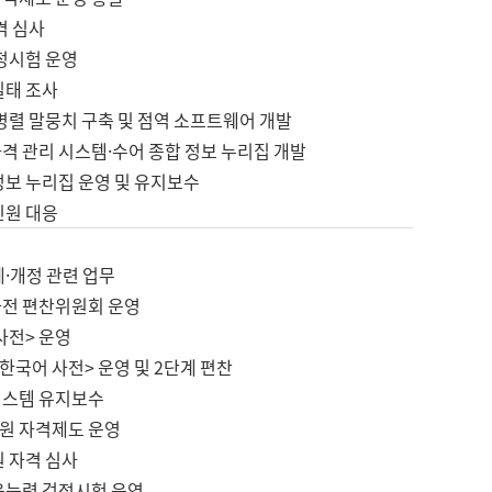
격 심사
검정시험 운영
실태 조사
병렬 말뭉치 구축 및 점역 소프트웨어 개발
격 관리 시스템·수어 종합 정보 누리집 개발
정보 누리집 운영 및 유지보수
민원 대응
제·개정 관련 업무
사전 편찬위원회 운영
사전> 운영
한국어 사전> 운영 및 2단계 편찬
시스템 유지보수
원 자격제도 운영
원 자격 심사
육능력 검정시험 운영