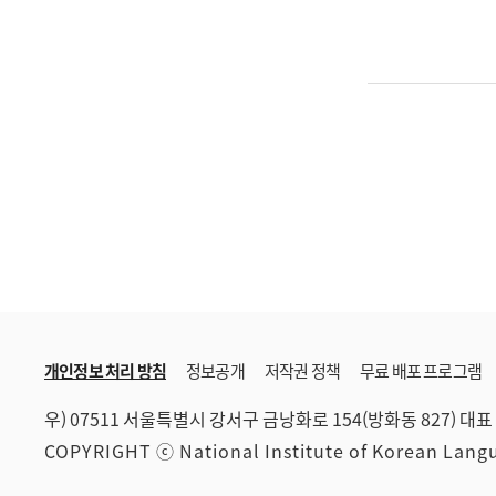
개인정보 처리 방침
정보공개
저작권 정책
무료 배포 프로그램
우) 07511 서울특별시 강서구 금낭화로 154(방화동 827)
대표 
COPYRIGHT ⓒ National Institute of Korean Lan