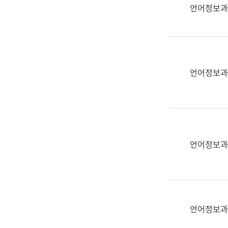
실
언어정보과
어
문
연
구
과
언어정보과
어
문
연
구
과
(사
언어정보과
전
팀)
언
어
정
언어정보과
보
과