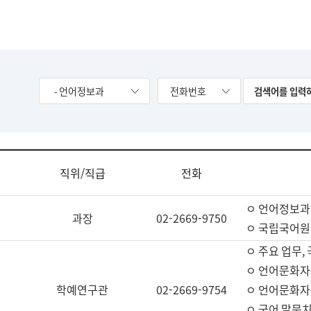
- 언어정보과
전화번호
직위/직급
전화
ㅇ 언어정보과
과장
02-2669-9750
ㅇ 국립국어원
ㅇ 주요 업무,
ㅇ 언어문화자
학예연구관
02-2669-9754
ㅇ 언어문화자
ㅇ 국어 말뭉치