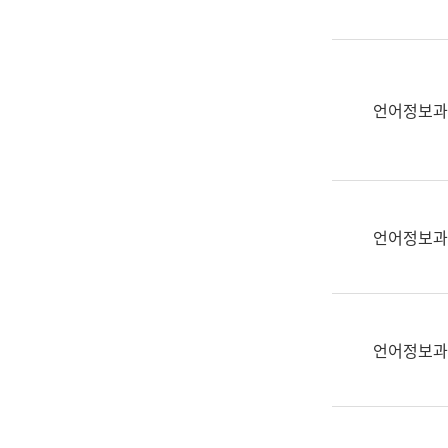
(부
획
서
운
명,
영
직
과
위/
언어정보과
공
직
공
급,
언
전
어
화,
과
담
교
언어정보과
당
육
업
연
무)
수
과
언어정보과
어
문
연
구