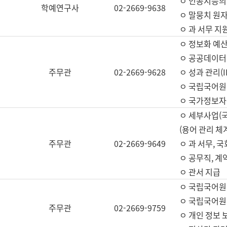
ㅇ 인공지능의
학예연구사
02-2669-9638
ㅇ 말뭉치 원자
ㅇ 과 서무 지
ㅇ 정보화 예산
ㅇ 공공데이터 
주무관
02-2669-9628
ㅇ 성과 관리(
ㅇ 국립국어원
ㅇ 국가정보자
ㅇ 세부사업(
(용어 관리 체
주무관
02-2669-9649
ㅇ 과 서무, 
ㅇ 공무직, 계
ㅇ 관서 지급
ㅇ 국립국어원
ㅇ 국립국어원
주무관
02-2669-9759
ㅇ 개인 정보 