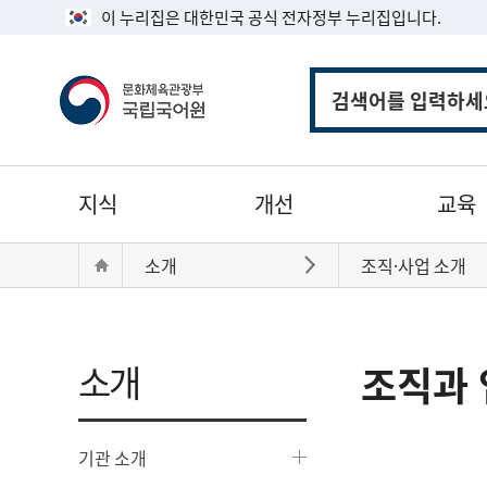
이 누리집은 대한민국 공식 전자정부 누리집입니다.
통
합
검
색
주
지식
개선
교육
메
뉴
현
Home
소개
조직·사업 소개
바로가기
재
위
치:
소개
조직과 
기관 소개