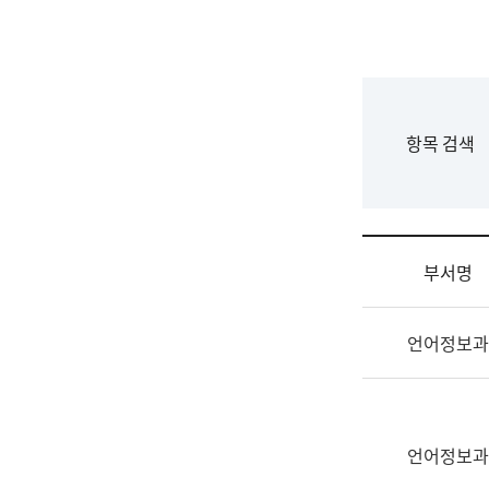
국
립
국
어
원
F
항목 검색
조
o
직
r
도
m
국
어
부서명
원
원
조
장
언어정보과
직
기
및
획
업
연
무
수
소
언어정보과
부
개
기