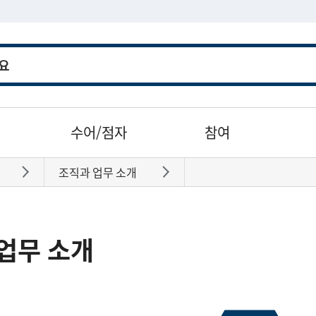
수어/점자
참여
조직과 업무 소개
바로가기
바로가기
업무 소개