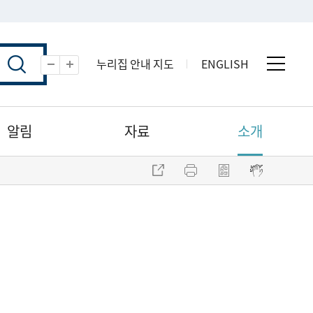
누리집 안내 지도
ENGLISH
전체 
축소
확대
알림
자료
소개
주소 복사
프린트
점자파일 내려받기
점자뷰어 보