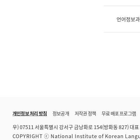
한
국
어
언어정보과
진
흥
과
수
어
점
자
진
흥
과
개인정보 처리 방침
정보공개
저작권 정책
무료 배포 프로그램
우) 07511 서울특별시 강서구 금낭화로 154(방화동 827)
대표 
COPYRIGHT ⓒ National Institute of Korean Lan