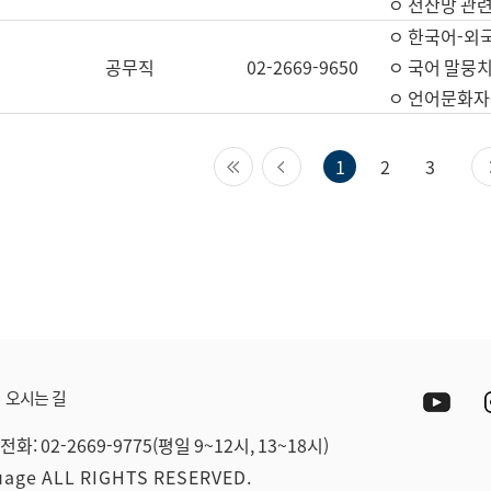
ㅇ 전산망 관련
ㅇ 한국어-외
공무직
02-2669-9650
ㅇ 국어 말뭉치
ㅇ 언어문화자원
첫 페이지
이전 페이지
1
2
3
Yout
오시는 길
전화: 02-2669-9775(평일 9~12시, 13~18시)
guage ALL RIGHTS RESERVED.