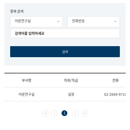
립
국
F
항목 검색
어
o
원
어문연구실
전화번호
r
조
m
직
도
국
어
원
원
장
기
획
연
수
부서명
직위/직급
전화
부
기
조
획
어문연구실
실장
02-2669-9710
직
운
및
영
업
과
무
공
첫 페이지
이전 페이지
다음 페이지
마지막 페이지
1
소
공
개
언
(부
어
서
과