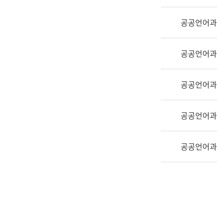
실
어
공공언어과
문
연
구
공공언어과
과
어
문
공공언어과
연
구
공공언어과
과
(사
전
공공언어과
팀)
언
어
정
보
과