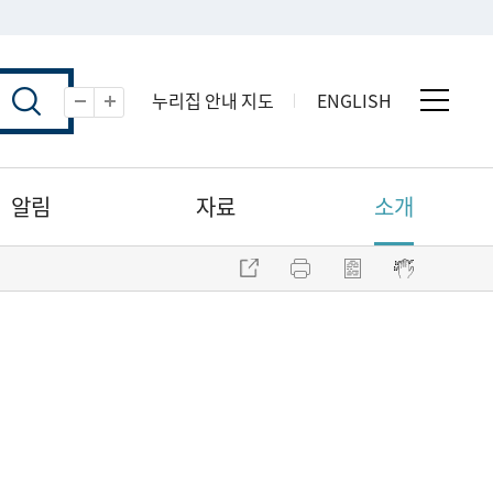
누리집 안내 지도
ENGLISH
전체 
축소
확대
알림
자료
소개
주소 복사
프린트
점자파일 내려받기
점자뷰어 보