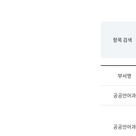
국
립
국
어
원
F
항목 검색
조
o
직
r
도
m
국
어
부서명
원
원
조
장
공공언어과
직
기
및
획
업
연
무
수
소
공공언어과
부
개
기