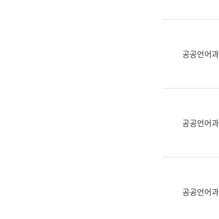
(부
획
서
운
명,
영
직
과
위/
공공언어과
공
직
공
급,
언
전
어
화,
과
담
교
공공언어과
당
육
업
연
무)
수
과
어
문
공공언어과
연
구