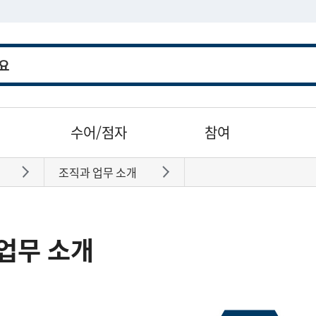
수어/점자
참여
조직과 업무 소개
바로가기
바로가기
업무 소개