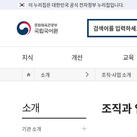
이 누리집은 대한민국 공식 전자정부 누리집입니다.
통
합
검
색
주
지식
개선
교육
메
뉴
현
Home
소개
조직·사업 소개
바로가기
재
위
치:
소개
조직과 
기관 소개