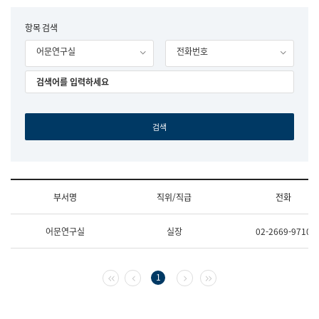
립
국
F
항목 검색
어
o
원
어문연구실
전화번호
r
조
m
직
도
국
어
원
원
장
기
획
연
수
부서명
직위/직급
전화
부
기
조
획
어문연구실
실장
02-2669-9710
직
운
및
영
업
과
무
공
첫 페이지
이전 페이지
다음 페이지
마지막 페이지
1
소
공
개
언
(부
어
서
과